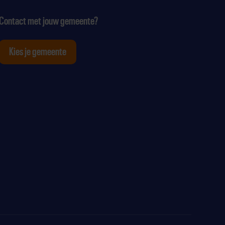
Contact met jouw gemeente?
Kies je gemeente
tagram
p Youtube
ten op Linkedin