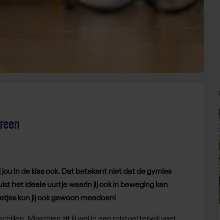
ereen
ij jou in de klas ook. Dat betekent niet dat de gymles
uist het ideale uurtje waarin jij ook in beweging kan
etjes kun jij ook gewoon meedoen!
chillen. Misschien zit jij wel in een rolstoel terwijl veel