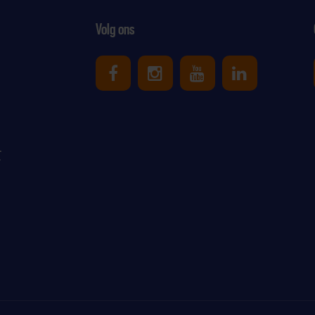
Volg ons
Uniek Sporten op Facebook
Uniek Sporten op Ins
Uniek Sporten o
Uniek Spor
r