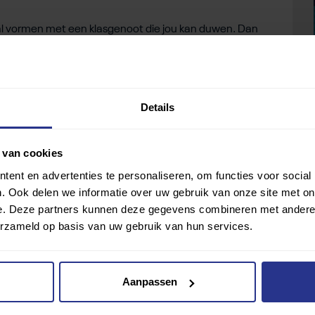
tal vormen met een klasgenoot die jou kan duwen. Dan
ullie samen scoren! Dan laat jij gelijk zien dat je ook
Details
al met je gymdocent dingen moet uitproberen om de les
aar aan de kant te blijven en wordt gym voor jou ook
 van cookies
ent en advertenties te personaliseren, om functies voor social
. Ook delen we informatie over uw gebruik van onze site met on
e. Deze partners kunnen deze gegevens combineren met andere i
erzameld op basis van uw gebruik van hun services.
Aanpassen