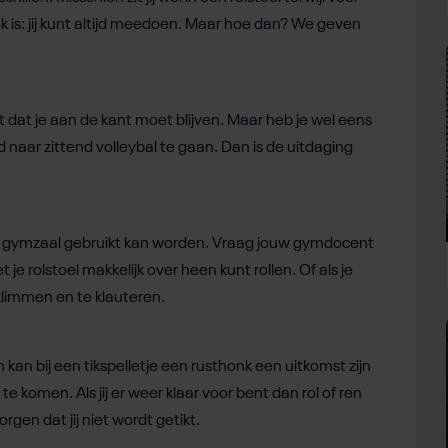
 is: jij kunt altijd meedoen. Maar hoe dan? We geven
enkt dat je aan de kant moet blijven. Maar heb je wel eens
naar zittend volleybal te gaan. Dan is de uitdaging
le gymzaal gebruikt kan worden. Vraag jouw gymdocent
 je rolstoel makkelijk over heen kunt rollen. Of als je
 klimmen en te klauteren.
n kan bij een tikspelletje een rusthonk een uitkomst zijn
 te komen. Als jij er weer klaar voor bent dan rol of ren
rgen dat jij niet wordt getikt.