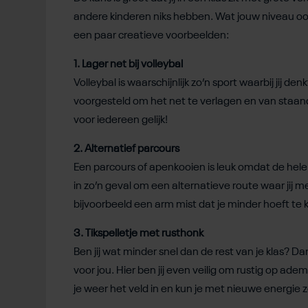
andere kinderen niks hebben. Wat jouw niveau ook
een paar creatieve voorbeelden:
1. Lager net bij volleybal
Volleybal is waarschijnlijk zo’n sport waarbij jij d
voorgesteld om het net te verlagen en van staand 
voor iedereen gelijk!
2. Alternatief parcours
Een parcours of apenkooien is leuk omdat de he
in zo’n geval om een alternatieve route waar jij met
bijvoorbeeld een arm mist dat je minder hoeft te
3. Tikspelletje met rusthonk
Ben jij wat minder snel dan de rest van je klas? Da
voor jou. Hier ben jij even veilig om rustig op adem
je weer het veld in en kun je met nieuwe energie zo