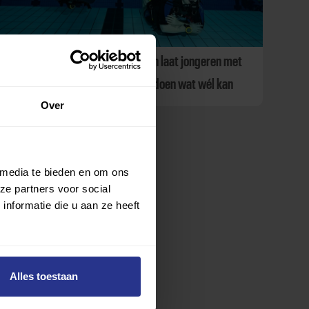
Sportclub Spotlight: Duikdingen laat jongeren met
een psychische kwetsbaarheid doen wat wél kan
Over
 media te bieden en om ons
ze partners voor social
nformatie die u aan ze heeft
Alles toestaan