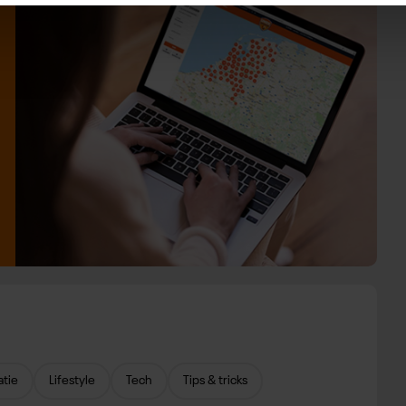
atie
Lifestyle
Tech
Tips & tricks