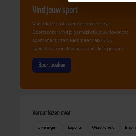
Vind jouw sport
Van atletiek tot zwemmen: met onze
Sportzoeker vind je gemakkelijk jouw favoriete
sport of activiteit. Met meer dan 4250
sportclubs is er altijd een sport die bij je past.
Sport zoeken
Verder lezen over
Ervaringen
Esports
Gezondheid
Inspir