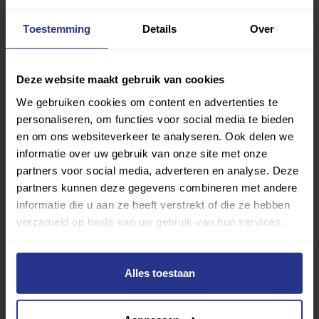
vind je gemakkelijk jouw favoriete sport of activiteit.
Toestemming
Details
Over
Met meer dan 4250 sportclubs is er altijd een sport
die bij je past.
Deze website maakt gebruik van cookies
Sport zoeken
We gebruiken cookies om content en advertenties te
personaliseren, om functies voor social media te bieden
en om ons websiteverkeer te analyseren. Ook delen we
informatie over uw gebruik van onze site met onze
partners voor social media, adverteren en analyse. Deze
partners kunnen deze gegevens combineren met andere
Verder lezen over
informatie die u aan ze heeft verstrekt of die ze hebben
verzameld op basis van uw gebruik van hun services.
Ervaringen
Esports
Gezondheid
Inspiratie
Lifestyle
Tech
Tips & tricks
Alles toestaan
Terug naar nieuwsoverzicht