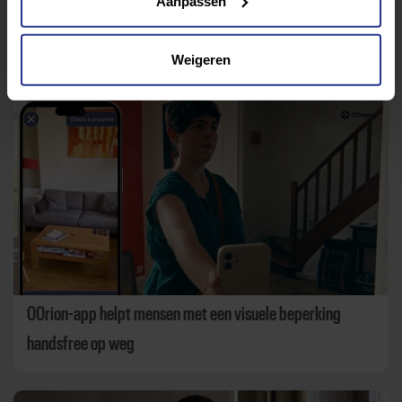
Aanpassen
Weigeren
Aanbevolen berichten
OOrion-app helpt mensen met een visuele beperking
handsfree op weg