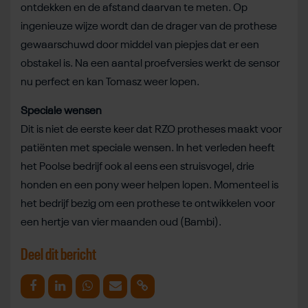
ontdekken en de afstand daarvan te meten. Op
ingenieuze wijze wordt dan de drager van de prothese
gewaarschuwd door middel van piepjes dat er een
obstakel is. Na een aantal proefversies werkt de sensor
nu perfect en kan Tomasz weer lopen.
Speciale wensen
Dit is niet de eerste keer dat RZO protheses maakt voor
patiënten met speciale wensen. In het verleden heeft
het Poolse bedrijf ook al eens een struisvogel, drie
honden en een pony weer helpen lopen. Momenteel is
het bedrijf bezig om een prothese te ontwikkelen voor
een hertje van vier maanden oud (Bambi).
Deel dit bericht
Deel op Facebook
Deel op Linkedin
Deel op Whatsapp
Mail link
Kopieer link