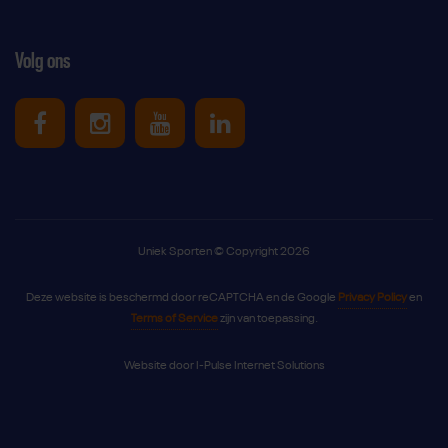
Volg ons
Uniek Sporten op Facebook
Uniek Sporten op Instagram
Uniek Sporten op Youtube
Uniek Sporten op Link
Uniek Sporten © Copyright 2026
Deze website is beschermd door reCAPTCHA en de Google
Privacy Policy
en
Terms of Service
zijn van toepassing.
Website door
I-Pulse Internet Solutions