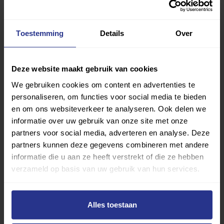
Vind jouw sport
Toestemming
Details
Over
Van atletiek tot zwemmen: met onze Sportzoeker
vind je gemakkelijk jouw favoriete sport of activiteit.
Met meer dan 4250 sportclubs is er altijd een sport
Deze website maakt gebruik van cookies
die bij je past.
We gebruiken cookies om content en advertenties te
personaliseren, om functies voor social media te bieden
Sport zoeken
en om ons websiteverkeer te analyseren. Ook delen we
informatie over uw gebruik van onze site met onze
partners voor social media, adverteren en analyse. Deze
partners kunnen deze gegevens combineren met andere
informatie die u aan ze heeft verstrekt of die ze hebben
verzameld op basis van uw gebruik van hun services.
Verder lezen over
Alles toestaan
Ervaringen
Esports
Gezondheid
Inspiratie
Lifestyle
Tech
Tips & tricks