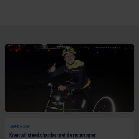
Direct door naar content
Lees voor
Koen wil steeds harder met de racerunner