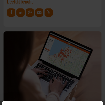
Deel dit bericht
Deel op Facebook
Deel op Linkedin
Deel op Whatsapp
Mail link
Kopieer link