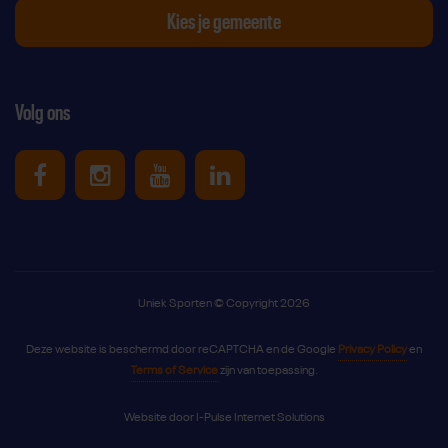
Kies je gemeente
Volg ons
Uniek Sporten op Facebook
Uniek Sporten op Instagram
Uniek Sporten op Youtube
Uniek Sporten op Link
Uniek Sporten © Copyright 2026
Deze website is beschermd door reCAPTCHA en de Google
Privacy Policy
en
Terms of Service
zijn van toepassing.
Website door
I-Pulse Internet Solutions