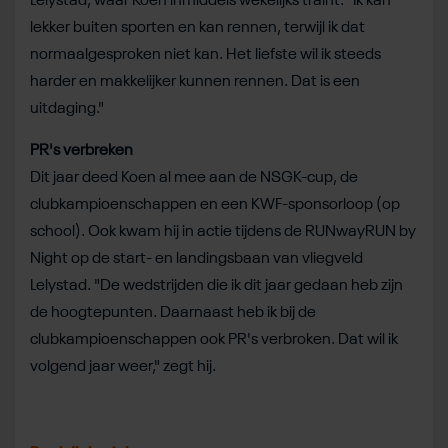
Lelystad, waar Koen inmiddels wekelijks traint. "Ik kan
lekker buiten sporten en kan rennen, terwijl ik dat
normaalgesproken niet kan. Het liefste wil ik steeds
harder en makkelijker kunnen rennen. Dat is een
uitdaging."
PR's verbreken
Dit jaar deed Koen al mee aan de NSGK-cup, de
clubkampioenschappen en een KWF-sponsorloop (op
school). Ook kwam hij in actie tijdens de RUNwayRUN by
Night op de start- en landingsbaan van vliegveld
Lelystad. "De wedstrijden die ik dit jaar gedaan heb zijn
de hoogtepunten. Daarnaast heb ik bij de
clubkampioenschappen ook PR's verbroken. Dat wil ik
volgend jaar weer," zegt hij.