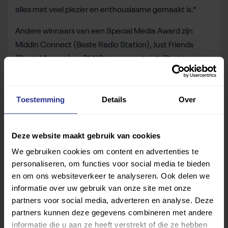
alles met veel plezier en enthousiasme gemaakt is.”
Andere winnaars van een Special Media Award zijn
Middin Connect (Beste Radio Station), Just Friends
(Beste Vlogger) en RMJ Retromomotajolt (Beste
Youtuber).
Toestemming
Details
Over
Deel dit bericht
Deze website maakt gebruik van cookies
Deel op Facebook
Deel op Linkedin
Deel op Whatsapp
Mail link
Kopieer link
We gebruiken cookies om content en advertenties te
personaliseren, om functies voor social media te bieden
en om ons websiteverkeer te analyseren. Ook delen we
informatie over uw gebruik van onze site met onze
partners voor social media, adverteren en analyse. Deze
partners kunnen deze gegevens combineren met andere
informatie die u aan ze heeft verstrekt of die ze hebben