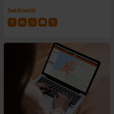
Deel dit bericht
Deel op Facebook
Deel op Linkedin
Deel op Whatsapp
Mail link
Kopieer link