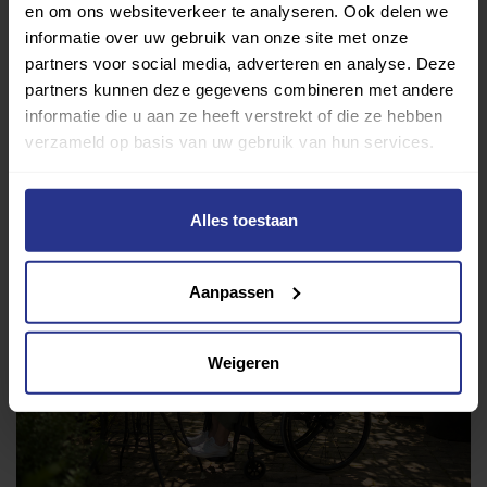
en om ons websiteverkeer te analyseren. Ook delen we
Lifestyle
Tech
Tips & tricks
informatie over uw gebruik van onze site met onze
partners voor social media, adverteren en analyse. Deze
partners kunnen deze gegevens combineren met andere
Terug naar nieuwsoverzicht
informatie die u aan ze heeft verstrekt of die ze hebben
verzameld op basis van uw gebruik van hun services.
Aanbevolen berichten
Alles toestaan
Aanpassen
Weigeren