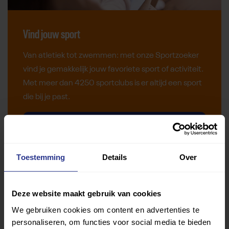
Vind jouw sport
Van atletiek tot zwemmen: met onze Sportzoeker
vind je gemakkelijk jouw favoriete sport of activiteit.
Met meer dan 4250 sportclubs is er altijd een sport
die bij je past.
Sport zoeken
Toestemming
Details
Over
Deze website maakt gebruik van cookies
Verder lezen over
We gebruiken cookies om content en advertenties te
personaliseren, om functies voor social media te bieden
Ervaringen
Esports
Gezondheid
Inspiratie