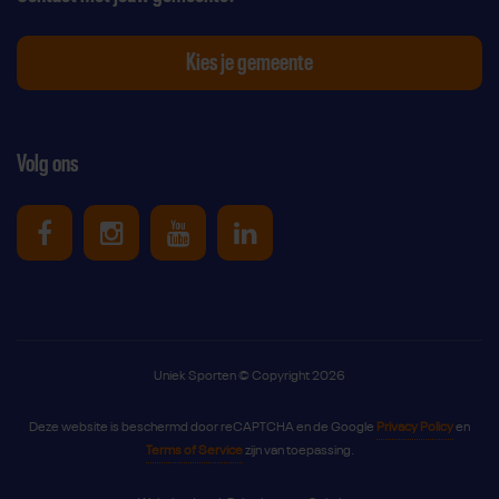
Kies je gemeente
Volg ons
Uniek Sporten op Facebook
Uniek Sporten op Instagram
Uniek Sporten op Youtube
Uniek Sporten op Link
Uniek Sporten © Copyright 2026
Deze website is beschermd door reCAPTCHA en de Google
Privacy Policy
en
Terms of Service
zijn van toepassing.