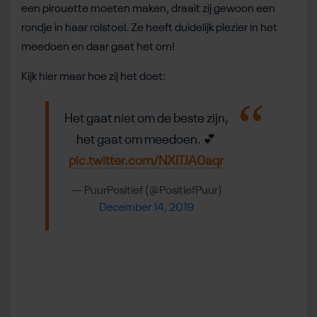
een pirouette moeten maken, draait zij gewoon een
rondje in haar rolstoel. Ze heeft duidelijk plezier in het
meedoen en daar gaat het om!
Kijk hier maar hoe zij het doet:
Het gaat niet om de beste zijn,
het gaat om meedoen. 💕
pic.twitter.com/NXITJA0aqr
— PuurPositief (@PositiefPuur)
December 14, 2019