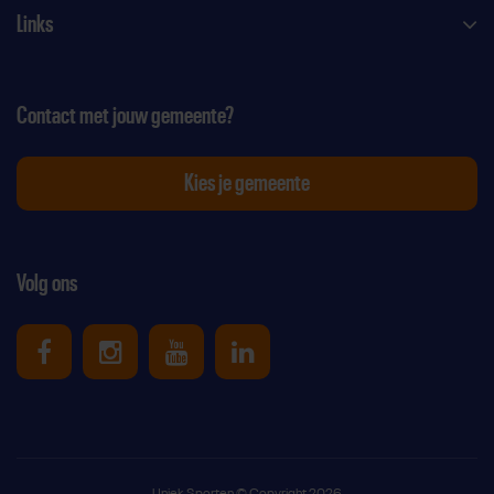
Links
Contact met jouw gemeente?
Kies je gemeente
Volg ons
Uniek Sporten op Facebook
Uniek Sporten op Instagram
Uniek Sporten op Youtube
Uniek Sporten op Link
Uniek Sporten © Copyright 2026