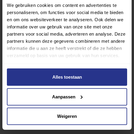
We gebruiken cookies om content en advertenties te
personaliseren, om functies voor social media te bieden
en om ons websiteverkeer te analyseren. Ook delen we
informatie over uw gebruik van onze site met onze
partners voor social media, adverteren en analyse. Deze
partners kunnen deze gegevens combineren met andere
informatie die u aan ze heeft verstrekt of die ze hebben
Vind jouw sport
verzameld op basis van uw gebruik van hun services.
Van atletiek tot zwemmen: met onze Sportzoeker
vind je gemakkelijk jouw favoriete sport of activiteit.
Alles toestaan
Met meer dan 4250 sportclubs is er altijd een sport
die bij je past.
Aanpassen
Sport zoeken
Weigeren