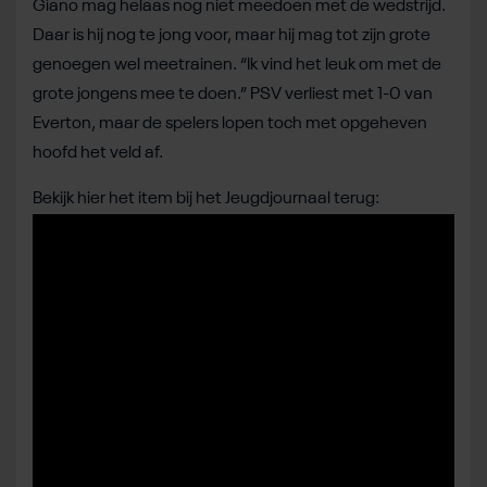
Giano mag helaas nog niet meedoen met de wedstrijd.
Daar is hij nog te jong voor, maar hij mag tot zijn grote
genoegen wel meetrainen. “Ik vind het leuk om met de
grote jongens mee te doen.” PSV verliest met 1-0 van
Everton, maar de spelers lopen toch met opgeheven
hoofd het veld af.
Bekijk hier het item bij het Jeugdjournaal terug: