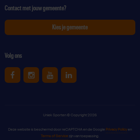
Contact met jouw gemeente?
Kies je gemeente
Volg ons
Uniek Sporten op Facebook
Uniek Sporten op Instagram
Uniek Sporten op Youtube
Uniek Sporten op Link
Uniek Sporten © Copyright 2026
Deze website is beschermd door reCAPTCHA en de Google
Privacy Policy
en
Terms of Service
zijn van toepassing.