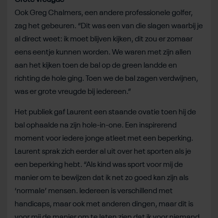
Ook Greg Chalmers, een andere professionele golfer,
zag het gebeuren. “Dit was een van die slagen waarbij je
al direct weet: ik moet blijven kijken, dit zou er zomaar
eens eentje kunnen worden. We waren met zijn allen
aan het kijken toen de bal op de green landde en
richting de hole ging. Toen we de bal zagen verdwijnen,
was er grote vreugde bij iedereen.”
Het publiek gaf Laurent een staande ovatie toen hij de
bal ophaalde na zijn hole-in-one. Een inspirerend
moment voor iedere jonge atleet met een beperking.
Laurent sprak zich eerder al uit over het sporten als je
een beperking hebt. “Als kind was sport voor mij de
manier om te bewijzen dat ik net zo goed kan zijn als
‘normale’ mensen. Iedereen is verschillend met
handicaps, maar ook met anderen dingen, maar dit is
voor mij de manier om te laten zien dat ik voor niemand