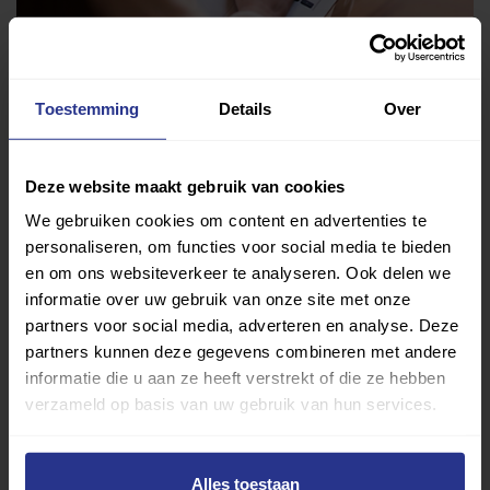
Vind jouw sport
Toestemming
Details
Over
Van atletiek tot zwemmen: met onze Sportzoeker
vind je gemakkelijk jouw favoriete sport of activiteit.
Deze website maakt gebruik van cookies
Met meer dan 4250 sportclubs is er altijd een sport
We gebruiken cookies om content en advertenties te
die bij je past.
personaliseren, om functies voor social media te bieden
en om ons websiteverkeer te analyseren. Ook delen we
Sport zoeken
informatie over uw gebruik van onze site met onze
partners voor social media, adverteren en analyse. Deze
partners kunnen deze gegevens combineren met andere
informatie die u aan ze heeft verstrekt of die ze hebben
verzameld op basis van uw gebruik van hun services.
Verder lezen over
Alles toestaan