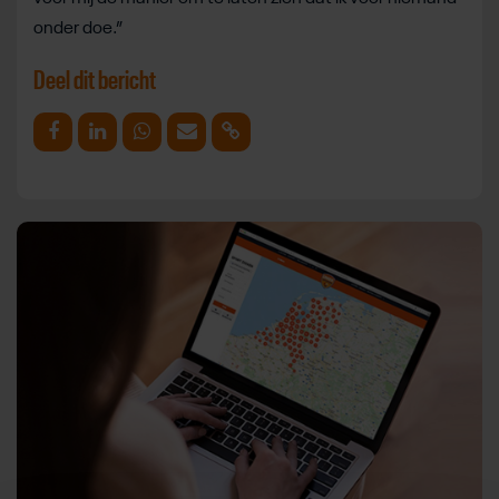
onder doe.”
Deel dit bericht
Deel op Facebook
Deel op Linkedin
Deel op Whatsapp
Mail link
Kopieer link