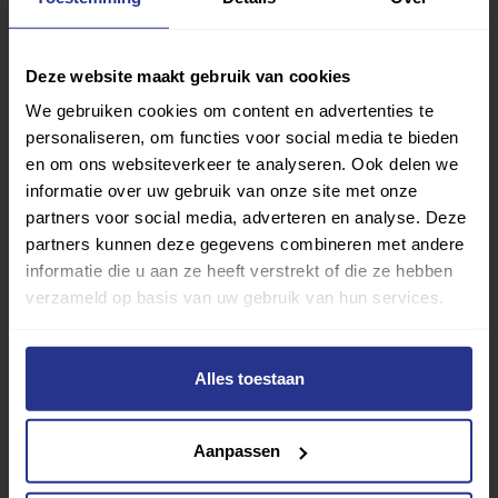
die bij je past.
Sport zoeken
Deze website maakt gebruik van cookies
We gebruiken cookies om content en advertenties te
personaliseren, om functies voor social media te bieden
en om ons websiteverkeer te analyseren. Ook delen we
informatie over uw gebruik van onze site met onze
partners voor social media, adverteren en analyse. Deze
partners kunnen deze gegevens combineren met andere
Verder lezen over
informatie die u aan ze heeft verstrekt of die ze hebben
verzameld op basis van uw gebruik van hun services.
Ervaringen
Esports
Gezondheid
Inspiratie
Lifestyle
Tech
Tips & tricks
Alles toestaan
Terug naar nieuwsoverzicht
Aanpassen