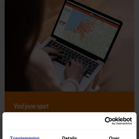
Vind jouw sport
Van atletiek tot zwemmen: met onze Sportzoeker
vind je gemakkelijk jouw favoriete sport of activiteit.
Met meer dan 4250 sportclubs is er altijd een sport
Toestemming
Details
Over