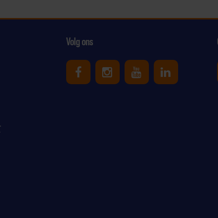
Volg ons
Uniek Sporten op Facebook
Uniek Sporten op Ins
Uniek Sporten o
Uniek Spor
r