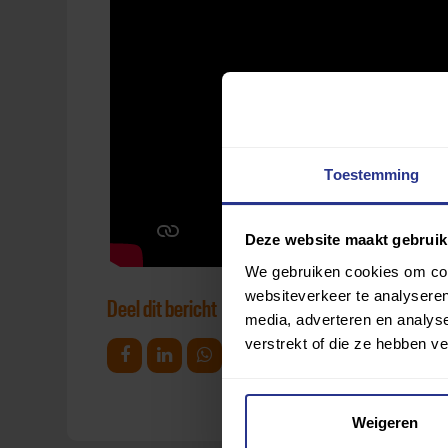
Toestemming
Deze website maakt gebruik
We gebruiken cookies om cont
websiteverkeer te analyseren
Deel dit bericht
media, adverteren en analys
verstrekt of die ze hebben v
Deel op Facebook
Deel op Linkedin
Deel op Whatsapp
Mail link
Kopieer link
Weigeren