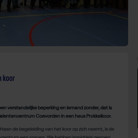
n koor
n verstandelijke beperking en iemand zonder, dat is
 Talentencentrum Coevorden in een heus Prokkelkoor.
Haan de begeleiding van het koor op zich neemt, is de
ntencentrum een oproep. We hebben inmiddels genoeg