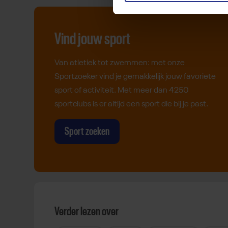
Vind jouw sport
Van atletiek tot zwemmen: met onze
Sportzoeker vind je gemakkelijk jouw favoriete
sport of activiteit. Met meer dan 4250
sportclubs is er altijd een sport die bij je past.
Sport zoeken
Verder lezen over