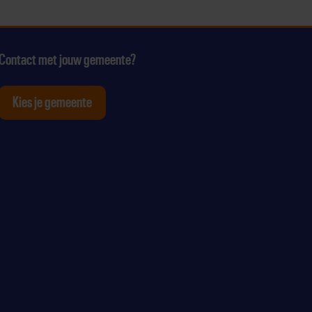
Contact met jouw gemeente?
Kies je gemeente
tagram
p Youtube
ten op Linkedin