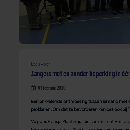
Lees voor
Zangers met en zonder beperking in éé
03 februari 2020
Een prikkelende ontmoeting tussen iemand met ee
prokkelen. Om dat te bevorderen kan dat ook bij
Volgens Rensje Plantinga, die samen met Bert de 
belangstelling groot. “Via Cosis deed het tale