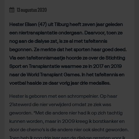
13 augustus 2020
Hester Elisen (47) uit Tilburg heeft zeven jaar geleden
een niertransplantatie ondergaan. Daarvoor, toen ze
nog aan de dialyse zat, is ze al met tafeltennis
begonnen. Ze merkte dat het sporten haar goed deed.
Via een tafeltennismaatje hoorde ze over de Stichting
Sport en Transplantatie waarmee ze in 2017 en 2019
naar de World Transplant Games. In het tafeltennis en
voetbal haalde ze daar vorig jaar drie medailles.
Hester is geboren met een schrompelnier. Op haar
21stewerd die nier verwijderd omdat ze ziek was
geworden. “Met die andere nier had ik op zich tachtig
kunnen worden, maar in 2009 kreeg ik borstkanker en
door de chemo’s is die andere nier ook slecht geworden.
Toen heb ik nog drie jaar aan de dialyse gezeten voor ik