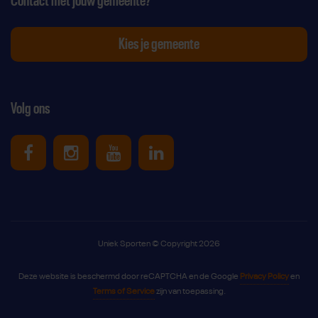
Contact met jouw gemeente?
Kies je gemeente
Volg ons
Uniek Sporten op Facebook
Uniek Sporten op Instagram
Uniek Sporten op Youtube
Uniek Sporten op Link
Uniek Sporten © Copyright 2026
Deze website is beschermd door reCAPTCHA en de Google
Privacy Policy
en
Terms of Service
zijn van toepassing.