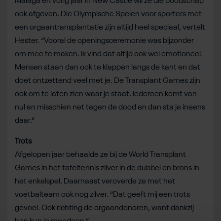
Malaga en vorig jaar in New Castle wil ze die boodschap
ook afgeven. Die Olympische Spelen voor sporters met
een orgaantransplantatie zijn altijd heel speciaal, vertelt
Hester. “Vooral de openingsceremonie was bijzonder
om mee te maken. Ik vind dat altijd ook wel emotioneel.
Mensen staan dan ook te klappen langs de kant en dat
doet ontzettend veel met je. De Transplant Games zijn
ook om te laten zien waar je staat. Iedereen komt van
nul en misschien net tegen de dood en dan sta je ineens
daar.”
Trots
Afgelopen jaar behaalde ze bij de World Transplant
Games in het tafeltennis zilver in de dubbel en brons in
het enkelspel. Daarnaast veroverde ze met het
voetbalteam ook nog zilver. “Dat geeft mij een trots
gevoel. Ook richting de orgaandonoren, want dankzij