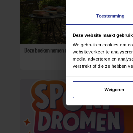
Toestemming
Deze website maakt gebruik
We gebruiken cookies om cont
Deze boeken nemen onze lezers mee de zomer in
websiteverkeer te analyseren
media, adverteren en analys
verstrekt of die ze hebben v
Weigeren