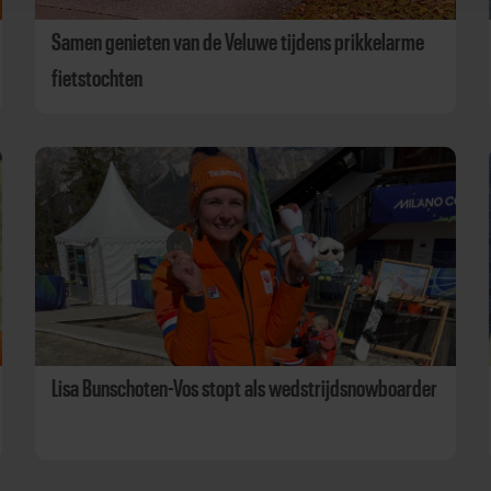
Samen genieten van de Veluwe tijdens prikkelarme
fietstochten
Lisa Bunschoten-Vos stopt als wedstrijdsnowboarder