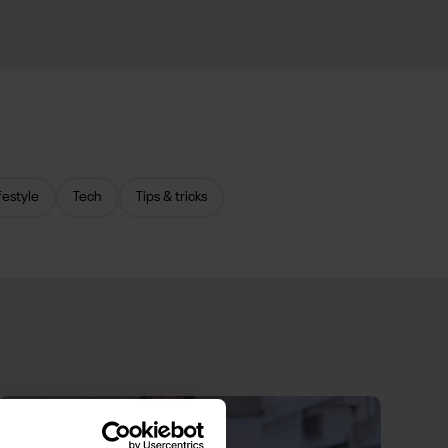
festyle
Tech
Tips & tricks