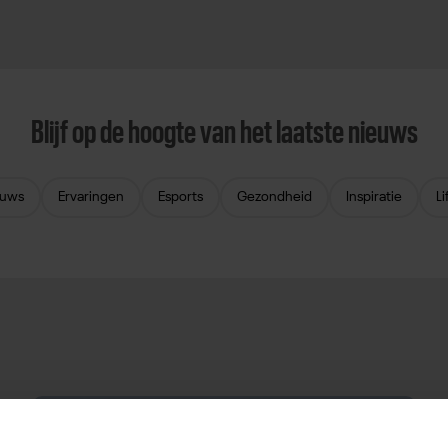
Blijf op de hoogte van het laatste nieuws
euws
Ervaringen
Esports
Gezondheid
Inspiratie
Li