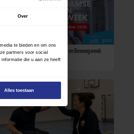
Over
 media te bieden en om ons
Ontdek de Amsterdamse Sport- en Beweegweek
ze partners voor social
nformatie die u aan ze heeft
2026
Alles toestaan