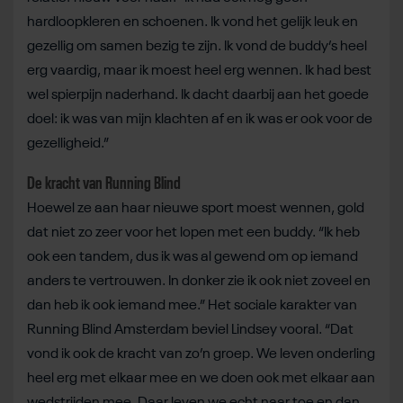
hardloopkleren en schoenen. Ik vond het gelijk leuk en
gezellig om samen bezig te zijn. Ik vond de buddy’s heel
erg vaardig, maar ik moest heel erg wennen. Ik had best
wel spierpijn naderhand. Ik dacht daarbij aan het goede
doel: ik was van mijn klachten af en ik was er ook voor de
gezelligheid.”
De kracht van Running Blind
Hoewel ze aan haar nieuwe sport moest wennen, gold
dat niet zo zeer voor het lopen met een buddy. “Ik heb
ook een tandem, dus ik was al gewend om op iemand
anders te vertrouwen. In donker zie ik ook niet zoveel en
dan heb ik ook iemand mee.” Het sociale karakter van
Running Blind Amsterdam beviel Lindsey vooral. “Dat
vond ik ook de kracht van zo’n groep. We leven onderling
heel erg met elkaar mee en we doen ook met elkaar aan
wedstrijden mee. Daar leven we echt naar toe en dan