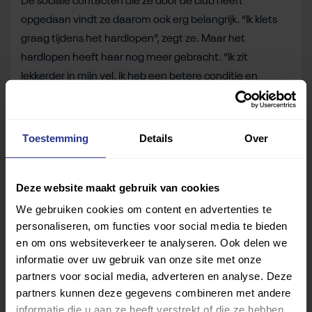
De sociale contacten die ze door de club heeft
opgedaan vindt ze daarom ook erg belangrijk. “Ik klets
graag tijdens het hardlopen”, zegt ze. Maar het
hardlopen heeft haar nog meer gebracht. “Ik zit
lekkerder in mijn vel, ik heb een betere conditie en
houding. Als ik een misstap dreig te maken dan kan ik
me sneller corrigeren. Mijn schouderklachten zijn stuk
minder geworden de afgelopen jaren.
Toestemming
Details
Over
Ze heeft ook nog vrijwilligerswerk overgehouden aan
het hardlopen, want binnen Running Blind Amsterdam
Deze website maakt gebruik van cookies
zorgt zij onder andere voor de nieuwsbrieven.
We gebruiken cookies om content en advertenties te
personaliseren, om functies voor social media te bieden
Aansluiting bij atletiekvereniging
en om ons websiteverkeer te analyseren. Ook delen we
Lindsey zit ook in een projectgroep die het afgelopen
informatie over uw gebruik van onze site met onze
jaar druk bezig is geweest met de verhuizing van de
partners voor social media, adverteren en analyse. Deze
club. Daarmee volgt de Amsterdamse afdeling de wens
partners kunnen deze gegevens combineren met andere
van Running Blind Nederland om aan te sluiten bij een
informatie die u aan ze heeft verstrekt of die ze hebben