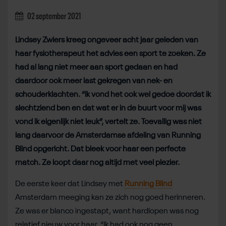
02 september 2021
Lindsey Zwiers kreeg ongeveer acht jaar geleden van
haar fysiotherapeut het advies een sport te zoeken. Ze
had al lang niet meer aan sport gedaan en had
daardoor ook meer last gekregen van nek- en
schouderklachten. “Ik vond het ook wel gedoe doordat ik
slechtziend ben en dat wat er in de buurt voor mij was
vond ik eigenlijk niet leuk”, vertelt ze. Toevallig was niet
lang daarvoor de Amsterdamse afdeling van Running
Blind opgericht. Dat bleek voor haar een perfecte
match. Ze loopt daar nog altijd met veel plezier.
De eerste keer dat Lindsey met
Running Blind
Amsterdam meeging kan ze zich nog goed herinneren.
Ze was er blanco ingestapt, want hardlopen was nog
relatief nieuw voor haar. “Ik had ook nog geen