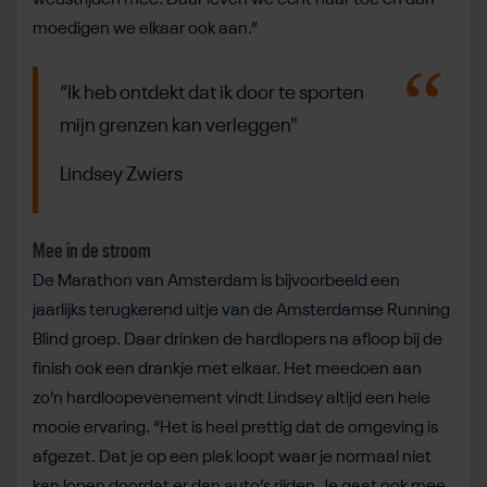
moedigen we elkaar ook aan.”
“Ik heb ontdekt dat ik door te sporten
mijn grenzen kan verleggen"
Lindsey Zwiers
Mee in de stroom
De Marathon van Amsterdam is bijvoorbeeld een
jaarlijks terugkerend uitje van de Amsterdamse Running
Blind groep. Daar drinken de hardlopers na afloop bij de
finish ook een drankje met elkaar. Het meedoen aan
zo’n hardloopevenement vindt Lindsey altijd een hele
mooie ervaring. “Het is heel prettig dat de omgeving is
afgezet. Dat je op een plek loopt waar je normaal niet
kan lopen doordat er dan auto’s rijden. Je gaat ook mee