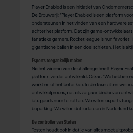
Player Enabled is een initiatief van Ondernemersco
De Brouwerij: “Player Enabled is een platform voo
ondersteunen in het vinden van een hardware setup
achter het platform. Dat zijn game-ontwikkelaars 
fanatieke gamers. Rocket league is hun favoriet. 
gigantische ballen in een doel schieten. Het is alti
Esports toegankelijk maken
Na het winnen van de challenge heeft Player En
platform verder ontwikkeld. Oskar: “We hebben een
werkt en of het beter kan. In die fase zitten we 
ontwikkelproces, net als zorgaanbieders en ontw
iets goeds neer te zetten. We willen esports toe
beperking. We willen dat iedereen in Nederland ka
De controller van Stefan
Testen houdt ook in dat je van alles moet uitprob