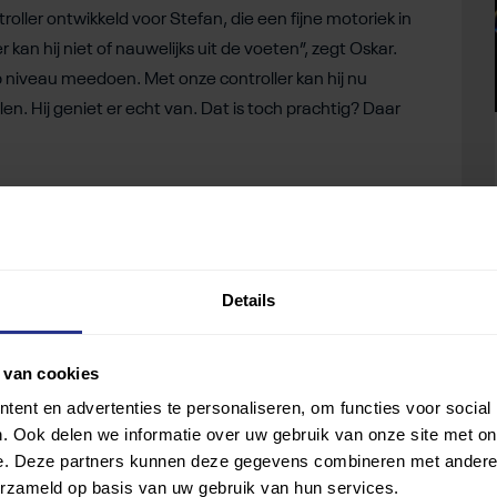
roller ontwikkeld voor Stefan, die een fijne motoriek in
 kan hij niet of nauwelijks uit de voeten”, zegt Oskar.
 op niveau meedoen. Met onze controller kan hij nu
len. Hij geniet er echt van. Dat is toch prachtig? Daar
rmee je als je een beperking hebt lekker kunt
. “We willen niet per se losse producten verkopen. Wat
met een beperking de hele game setup kunt kopen die je
Details
o makkelijk wordt als een wasmachine kopen bij
led kan dat worden. Het moet ook een platform zijn waar
sen zijn hiermee bezig. Zo helpen we elkaar verder en
 van cookies
nkelijk.”
ent en advertenties te personaliseren, om functies voor social
. Ook delen we informatie over uw gebruik van onze site met on
Uniek Esports
kun je zien hoe jij je favoriete game op
e. Deze partners kunnen deze gegevens combineren met andere i
ie. Of kijk op
playerenabled.nl
voor een hardware
erzameld op basis van uw gebruik van hun services.