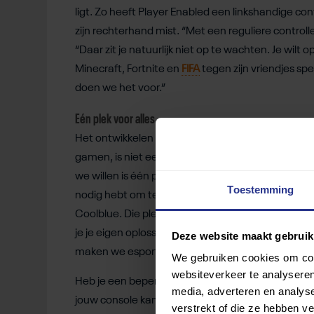
ligt. Zo heeft Player Enabled een linkshandige cont
zijn rechterhand mist. “Met een reguliere controller
“Daar zit je natuurlijk niet op te wachten. Je wilt
Minecraft, Fortnite en
FIFA
tegen zijn vriendjes spe
doen we het voor.”
Eén plek voor alles
Het ontwikkelen en verkopen van game setups waa
gamen, is niet een doel op zich gaat Oskar verder
we willen is één plek creëren waar je als gamer 
Toestemming
nodig hebt om te gamen. We willen dat dat net z
Coolblue. Die plek is er nu nog niet. Player Enab
je je eigen oplossingen kunt aanbieden. Veel men
Deze website maakt gebruik
maken we esports voor steeds meer mensen toega
We gebruiken cookies om cont
websiteverkeer te analyseren
Heb je een beperking en wil je graag gamen? Op
media, adverteren en analys
jouw console kan spelen en nog veel meer informat
verstrekt of die ze hebben v