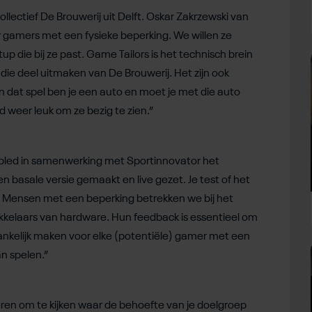
llectief De Brouwerij uit Delft. Oskar Zakrzewski van
r gamers met een fysieke beperking. We willen ze
 die bij ze past. Game Tailors is het technisch brein
die deel uitmaken van De Brouwerij. Het zijn ook
In dat spel ben je een auto en moet je met die auto
jd weer leuk om ze bezig te zien.”
abled in samenwerking met Sportinnovator het
 basale versie gemaakt en live gezet. Je test of het
nu. Mensen met een beperking betrekken we bij het
ikkelaars van hardware. Hun feedback is essentieel om
gankelijk maken voor elke (potentiële) gamer met een
n spelen.”
eren om te kijken waar de behoefte van je doelgroep