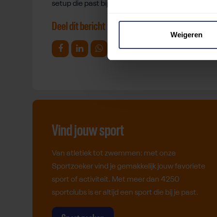
setup die past bij jouw beperking.
Deel dit bericht
Weigeren
Deel op Facebook
Deel op Linkedin
Deel op Whatsapp
Mail link
Kopieer link
Vind jouw sport
Van atletiek tot zwemmen: met onze
Sportzoeker vind je gemakkelijk jouw favoriete
sport of activiteit. Met meer dan 4250
sportclubs is er altijd een sport die bij je past.