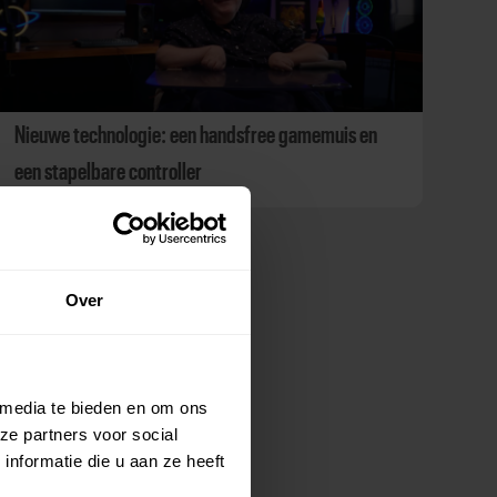
Nieuwe technologie: een handsfree gamemuis en
een stapelbare controller
Over
 media te bieden en om ons
ze partners voor social
nformatie die u aan ze heeft