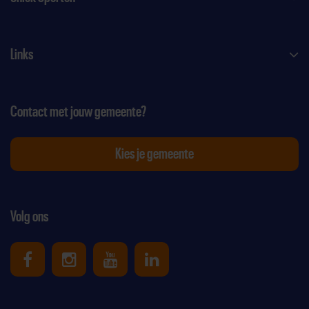
Links
Contact met jouw gemeente?
Kies je gemeente
Volg ons
Uniek Sporten op Facebook
Uniek Sporten op Instagram
Uniek Sporten op Youtube
Uniek Sporten op Link