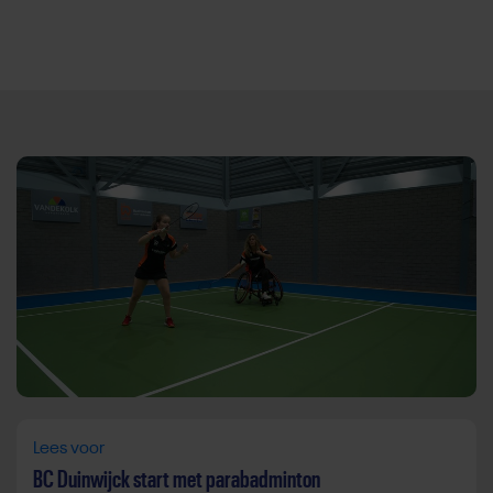
Direct door naar content
Lees voor
BC Duinwijck start met parabadminton