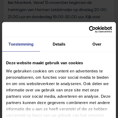
Ilse Moerkerk. Vanaf 15 november beginnen de
trainingen van Herman Leidelmeijer op dinsdag 20.00-
21.00 uur en donderdag 19.00-20.00 uur. Kijk voor
meer informatie op
duinwijck.com/parabadminton
Foto:
Rolstoelbadmintonster Ilse Moerkerk en nationaal
parabadmintonster Sophie van den Broek in actie bij
Toestemming
Details
Over
Duinwijck in DEGIRO-hal.
Deel dit bericht
Deze website maakt gebruik van cookies
We gebruiken cookies om content en advertenties te
Deel op Facebook
Deel op Linkedin
Deel op Whatsapp
Mail link
Kopieer link
personaliseren, om functies voor social media te bieden
en om ons websiteverkeer te analyseren. Ook delen we
informatie over uw gebruik van onze site met onze
partners voor social media, adverteren en analyse. Deze
partners kunnen deze gegevens combineren met andere
informatie die u aan ze heeft verstrekt of die ze hebben
verzameld op basis van uw gebruik van hun services.