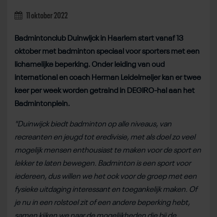
11 oktober 2022
Badmintonclub Duinwijck in Haarlem start vanaf 13
oktober met badminton speciaal voor sporters met een
lichamelijke beperking. Onder leiding van oud
international en coach Herman Leidelmeijer kan er twee
keer per week worden getraind in DEGIRO-hal aan het
Badmintonplein.
"Duinwijck biedt badminton op alle niveaus, van
recreanten en jeugd tot eredivisie, met als doel zo veel
mogelijk mensen enthousiast te maken voor de sport en
lekker te laten bewegen. Badminton is een sport voor
iedereen, dus willen
we het ook voor de groep met een
fysieke uitdaging interessant en toegankelijk maken. Of
je nu in een rolstoel zit of een andere beperking hebt,
samen kijken we naar de mogelijkheden die bij de