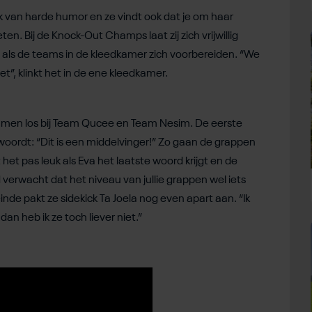
lijk van harde humor en ze vindt ook dat je om haar
. Bij de Knock-Out Champs laat zij zich vrijwillig
 als de teams in de kleedkamer zich voorbereiden. “We
t”, klinkt het in de ene kleedkamer.
 remmen los bij Team Qucee en Team Nesim. De eerste
twoordt: “Dit is een middelvinger!” Zo gaan de grappen
het pas leuk als Eva het laatste woord krijgt en de
verwacht dat het niveau van jullie grappen wel iets
nde pakt ze sidekick Ta Joela nog even apart aan. “Ik
dan heb ik ze toch liever niet.”