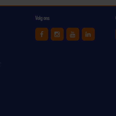
Volg ons
Uniek Sporten op Facebook
Uniek Sporten op Ins
Uniek Sporten o
Uniek Spor
r