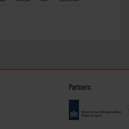
atie
Lifestyle
Tech
Tips & tricks
Partners: