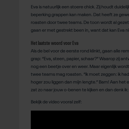
Eva is natuurlijk een stoere chick. Zij houdt duide
beperking grappen kan maken. Dat heeft ze geweten
roasten door twee teams. De toon wordt al gezet
gaan er met gestrekt been in, want dat kan Eva nie
Het laatste woord voor Eva
Als de bel voor de eerste rond klinkt, gaan alle
grap: “Eva, steen, papier, schaar?” Waarop zij an
nog een beetje over en weer. Maar eigenlijk wordt 
twee teams mag roasten. “Ik moet zeggen: ik had 
hoger zou liggen dan mijn lengte.” Bam! Aan het ei
zat zo naar jouw o-benen te kijken en dan denk ik: 
Bekijk de video vooral zelf: