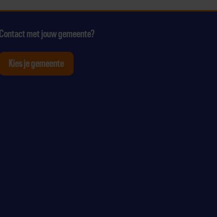
Contact met jouw gemeente?
Kies je gemeente
tagram
p Youtube
ten op Linkedin