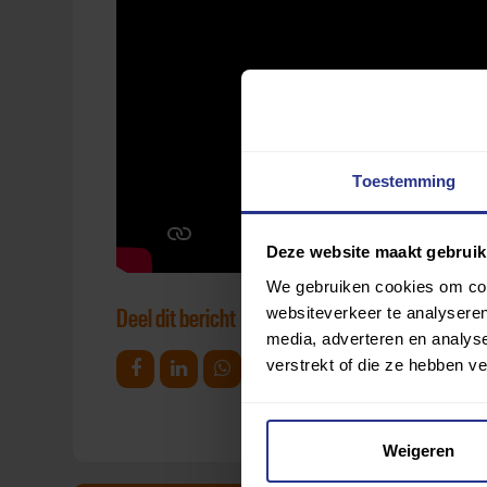
Toestemming
Deze website maakt gebruik
We gebruiken cookies om cont
websiteverkeer te analyseren
Deel dit bericht
media, adverteren en analys
verstrekt of die ze hebben v
Deel op Facebook
Deel op Linkedin
Deel op Whatsapp
Mail link
Kopieer link
Weigeren