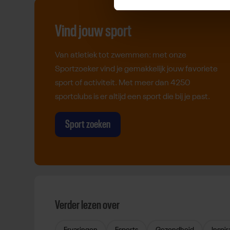
Vind jouw sport
Van atletiek tot zwemmen: met onze
Sportzoeker vind je gemakkelijk jouw favoriete
sport of activiteit. Met meer dan 4250
sportclubs is er altijd een sport die bij je past.
Sport zoeken
Verder lezen over