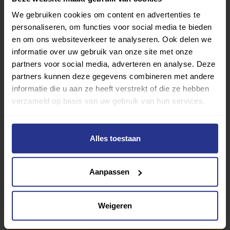
We gebruiken cookies om content en advertenties te
personaliseren, om functies voor social media te bieden
en om ons websiteverkeer te analyseren. Ook delen we
informatie over uw gebruik van onze site met onze
partners voor social media, adverteren en analyse. Deze
partners kunnen deze gegevens combineren met andere
informatie die u aan ze heeft verstrekt of die ze hebben
verzameld op basis van uw gebruik van hun services.
Vind jouw sport
Van atletiek tot zwemmen: met onze Sportzoeker
Alles toestaan
vind je gemakkelijk jouw favoriete sport of activiteit.
Met meer dan 4250 sportclubs is er altijd een sport
Aanpassen
die bij je past.
Sport zoeken
Weigeren