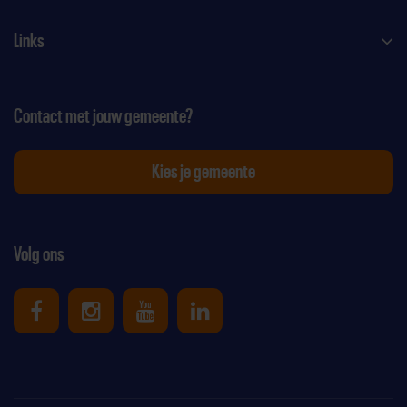
Links
Contact met jouw gemeente?
Kies je gemeente
Volg ons
Uniek Sporten op Facebook
Uniek Sporten op Instagram
Uniek Sporten op Youtube
Uniek Sporten op Link