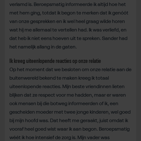
verlamd is. Beroepsmatig informeerde ik altijd hoe het
met hem ging, totdat ik begon te merken dat ik genóót
van onze gesprekken en ik wel heel graag wilde horen
wat hij me allemaal te vertellen had. Ik was verliefd, en
dat heb ik niet eens hoeven uit te spreken. Sander had
het namelijk allang in de gaten.
Ik kreeg uiteenlopende reacties op onze relatie
Op het moment dat we besloten om onze relatie aan de
buitenwereld bekend te maken kreeg ik totaal
uiteenlopende reacties. Mijn beste vriendinnen lieten
blijken dat ze respect voor me hadden, maar er waren
ook mensen bij die botweg informeerden of ik, een
gescheiden moeder met twee jonge kinderen, wel goed
bij mijn hoofd was. Dat heeft me geraakt, juist omdat ik
vooraf heel goed wist waar ik aan begon. Beroepsmatig
wéét ik hoe intensief de zorg is. Mijn vader was