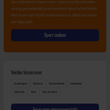
Van atletiek tot zwemmen: met onze Sportzoeker
vind je gemakkelijk jouw favoriete sport of activiteit.
Met meer dan 4250 sportclubs is er altijd een sport
die bij je past.
Sport zoeken
Verder lezen over
Ervaringen
Esports
Gezondheid
Inspiratie
Lifestyle
Tech
Tips & tricks
Terug naar nieuwsoverzicht