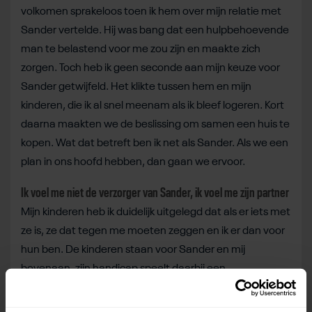
volkomen sprakeloos toen ik hem over mijn relatie met
Sander vertelde. Hij was bang dat een hulpbehoevende
man te belastend voor me zou zijn en maakte zich
zorgen. Toch heb ik geen seconde aan mijn keuze voor
Sander getwijfeld. Het klikte tussen hem en mijn
kinderen, die ik al snel meenam als ik bleef logeren. Kort
daarna maakten we de beslissing om samen een huis te
kopen. Wat dat betreft ben ik net als Sander. Als we een
plan in ons hoofd hebben, dan gaan we ervoor.
Ik voel me niet de verzorger van Sander, ik voel me zijn partner
Mijn kinderen heb ik duidelijk uitgelegd dat als er iets met
ze is, ze dat tegen me moeten zeggen en ik er dan voor
hun ben. De kinderen staan voor Sander en mij
bovenaan, zijn handicap speelt daarbij een
ondergeschikte rol. Dat er mensen zijn die het moeilijk
vinden om te begrijpen waarom ik voor Sander heb