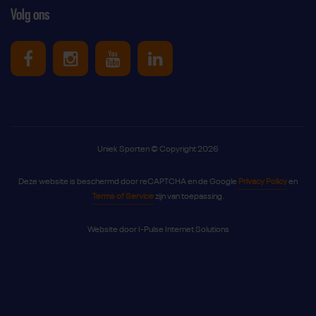
Volg ons
Uniek Sporten op Facebook
Uniek Sporten op Instagram
Uniek Sporten op Youtube
Uniek Sporten op Link
Uniek Sporten © Copyright 2026
Deze website is beschermd door reCAPTCHA en de Google
Privacy Policy
en
Terms of Service
zijn van toepassing.
Website door
I-Pulse Internet Solutions