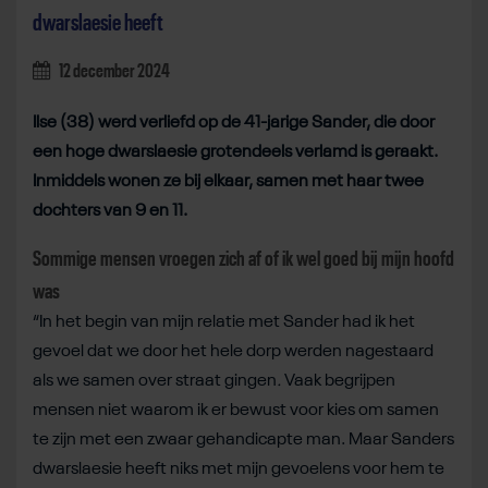
dwarslaesie heeft
12 december 2024
Ilse (38) werd verliefd op de 41-jarige Sander, die door
een hoge dwarslaesie grotendeels verlamd is geraakt.
Inmiddels wonen ze bij elkaar, samen met haar twee
dochters van 9 en 11.
Sommige mensen vroegen zich af of ik wel goed bij mijn hoofd
was
“In het begin van mijn relatie met Sander had ik het
gevoel dat we door het hele dorp werden nagestaard
als we samen over straat gingen
.
Vaak begrijpen
mensen niet waarom ik er bewust voor kies om samen
te zijn met een zwaar gehandicapte man. Maar Sanders
dwarslaesie heeft niks met mijn gevoelens voor hem te