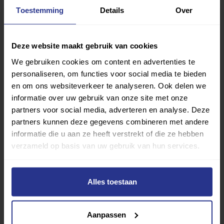
gekozen, kan ik me goed voorstellen. Dat is de reden dat
Toestemming
Details
Over
ik het keer op keer blijf uitleggen als me er naar wordt
gevraagd. Desondanks heeft het me wel vriendinnen
Deze website maakt gebruik van cookies
gekost, die na verloop van tijd niet meer bij me langs
We gebruiken cookies om content en advertenties te
kwamen. Mijn liefde voor Sander is in zekere zin
personaliseren, om functies voor social media te bieden
confronterend. Het geeft weer waar het in de kern van
en om ons websiteverkeer te analyseren. Ook delen we
een relatie om gaat. Niet om een flitsende levensstijl,
informatie over uw gebruik van onze site met onze
niet om het uiterlijk en niet om het geld. Waar het me bij
partners voor social media, adverteren en analyse. Deze
Sander om gaat is zijn hart. Het enige wat telt is dat we
partners kunnen deze gegevens combineren met andere
graag bij elkaar zijn. Als we ’s avonds met het hele gezin
informatie die u aan ze heeft verstrekt of die ze hebben
aan tafel zitten met lekker eten, drinken en kaarsjes erbij
verzameld op basis van uw gebruik van hun services.
dan geniet ik. Bij ons draait het niet om de grote dingen.
We hebben maar heel weinig nodig om tevreden te zijn.”
Alles toestaan
Deel dit bericht
Aanpassen
Deel op Facebook
Deel op Linkedin
Deel op Whatsapp
Mail link
Kopieer link