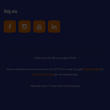
Volg ons
Uniek Sporten op Facebook
Uniek Sporten op Instagram
Uniek Sporten op Youtube
Uniek Sporten op Link
Uniek Sporten © Copyright 2026
Deze website is beschermd door reCAPTCHA en de Google
Privacy Policy
en
Terms of Service
zijn van toepassing.
Website door
I-Pulse Internet Solutions