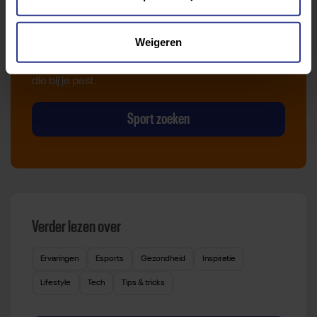
Van atletiek tot zwemmen: met onze Sportzoeker
Weigeren
vind je gemakkelijk jouw favoriete sport of activiteit.
Met meer dan 4250 sportclubs is er altijd een sport
die bij je past.
Sport zoeken
Verder lezen over
Ervaringen
Esports
Gezondheid
Inspiratie
Lifestyle
Tech
Tips & tricks