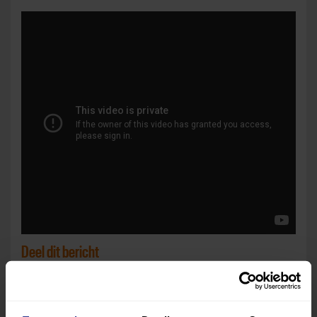
Deel dit bericht
Deel op Facebook
Deel op Linkedin
Deel op Whatsapp
Mail link
Kopieer link