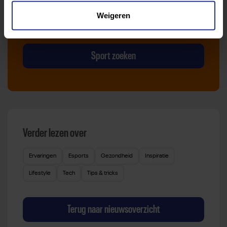
vind je gemakkelijk jouw favoriete sport of activiteit.
Weigeren
Met meer dan 4250 sportclubs is er altijd een sport
die bij je past.
Sport zoeken
Verder lezen over
Ervaringen
Esports
Gezondheid
Inspiratie
Lifestyle
Tech
Tips & tricks
Terug naar nieuwsoverzicht