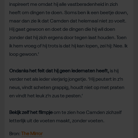
inspireert me omdat hij alle vastberadenheid in zich
heeft om dingen te doen. Soms ben ik een beetje down,
maar dan zie ik dat Camden dat helemaal niet zo voelt.
Hij gaat gewoon en doet de dingen die hij wil doen
zonder dat hij zich ergens door tegen laat houden. Toen
ik hem vroeg of hij trots is dat hij kan lopen, zei hij: Nee. Ik
loop gewoon.’
Ondanks het feit dat hij geen ledematen heeft,
is hij
verder net als ieder vierjarig jongetje. ‘Hij peutert in z’n
neus, vindt scheten grappig, houdt niet op met praten
en vindt het leuk z’n zus te pesten.’
Bekijk zelf het filmpje
om te zien hoe Camden zichzelf
letterlijk uit de voeten maakt, zonder voeten.
Bron:
The Mirror