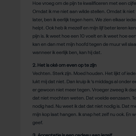
Hoe vroeg om de pijn te kwalificeren met een cijfe
Omdat ik me niet aan wilde stellen. Omdat ik niet w
later, ben ik eerlijk tegen hem. We zien elkaar i
helpt. Ook heb ik mezelf en mijn lijf beter leren k
pijn is. Ik weet hoe een 10 voelt en ik weet hoe e
kan en dan met mijn hoofd tegen de muur wil slaan. H
wanneer ik eerlijk ben, kan hij dat.
2. Het is oké om even op te zijn
Vechten. Sterk zijn. Moed houden. Het lijkt of ied
lukt mij dat niet. Dan kruip ik ‘s middags al onde
er gewoon niet meer tegen. Vroeger zweeg ik d
dat niet mochten weten. Dat voelde eenzaam. Te
nodig had. Nu weet ik dat dat niet nodig is. Dat
mijn kop laat hangen. Ik snap het zelf nu ook. En
geef.
3. Acceptatie is een cadeau aan jezelf