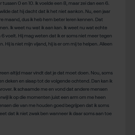
r tussen 0 en 10. Ik voelde een 8, maar zei dan een 6.
ilde dat hij dacht dat ik het niet aankon. Nu, een jaar
edere maand, dus ik heb hem beter leren kennen. Dat
ennen. Ik weet nu wat ik aan kan. Ik weet nu wat echte
en 6 voelt. Hij mag weten dat ik er soms niet meer tegen
ij is niet mijn vijand, hij is er om mij te helpen. Alleen
ereen altijd maar vindt dat je dat moet doen. Nou, soms
r een deken en slaap tot de volgende ochtend. Dan kan ik
aarover. Ik schaamde me en vond dat andere mensen
rwijl ik op die momenten juist een arm om me heen
 mensen die van me houden goed begrijpen dat ik soms
 weet dat ik niet zwak ben wanneer ik daar soms aan toe