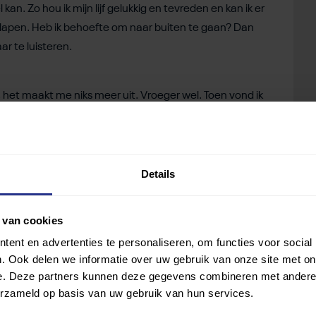
an. Zo hou ik mijn lijf gelukkig en tevreden en kan ik er
 slapen. Heb ik behoefte om naar buiten te gaan? Dan
aar te luisteren.
het maakt me niks meer uit. Vroeger wel. Toen vond ik
 me keken wanneer ik erin zat. Nu zie ik het als mijn
niet eens meer. Het interesseert me niet. Ik heb weinig
Details
iekte
 ja, de vriendschappen zijn niet opgezegd of officieel
 van cookies
mijn ziekte is mijn wereld kleiner geworden. Mijn
 die ik lees. Veel verder dan ons dorp kom ik niet meer.
ent en advertenties te personaliseren, om functies voor social
. Ook delen we informatie over uw gebruik van onze site met on
n kan, doordat ik vaak moe ben. Ik troost mezelf met
e. Deze partners kunnen deze gegevens combineren met andere i
erzameld op basis van uw gebruik van hun services.