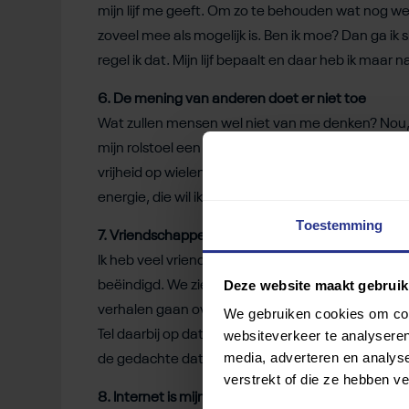
mijn lijf me geeft. Om zo te behouden wat nog wel k
zoveel mee als mogelijk is. Ben ik moe? Dan ga ik
regel ik dat. Mijn lijf bepaalt en daar heb ik maar n
6.
De mening van anderen doet er niet toe
Wat zullen mensen wel niet van me denken? Nou, 
mijn rolstoel een akelig ding omdat mensen zo naar
vrijheid op wielen. Die blikken van anderen zie ik 
energie, die wil ik daar niet aan verspillen.
Toestemming
7. Vriendschappen zijn niet altijd bestand tegen z
Ik heb veel vrienden verloren het laatste jaar. Nou
Deze website maakt gebruik
beëindigd. We zien elkaar gewoon niet meer. Door 
verhalen gaan over thuis, over mijn kat, de boeken
We gebruiken cookies om cont
websiteverkeer te analyseren
Tel daarbij op dat afspreken niet meer zo spontaa
media, adverteren en analys
de gedachte dat echte vrienden zijn gebleven.
verstrekt of die ze hebben v
8. Internet is mijn grote vriend