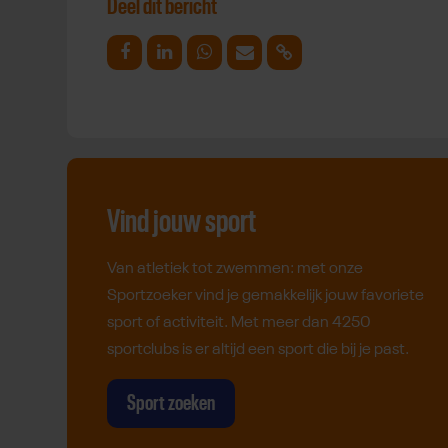
Deel dit bericht
Deel op Facebook
Deel op Linkedin
Deel op Whatsapp
Mail link
Kopieer link
Vind jouw sport
Van atletiek tot zwemmen: met onze
Sportzoeker vind je gemakkelijk jouw favoriete
sport of activiteit. Met meer dan 4250
sportclubs is er altijd een sport die bij je past.
Sport zoeken