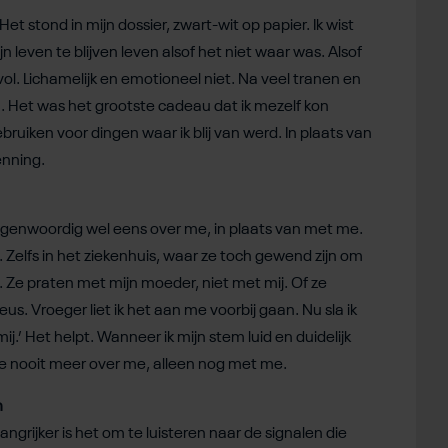
 Het stond in mijn dossier, zwart-wit op papier. Ik wist
n leven te blijven leven alsof het niet waar was. Alsof
 vol. Lichamelijk en emotioneel niet. Na veel tranen en
. Het was het grootste cadeau dat ik mezelf kon
ebruiken voor dingen waar ik blij van werd. In plaats van
enning.
 tegenwoordig wel eens over me, in plaats van met me.
n. Zelfs in het ziekenhuis, waar ze toch gewend zijn om
 Ze praten met mijn moeder, niet met mij. Of ze
s. Vroeger liet ik het aan me voorbij gaan. Nu sla ik
 mij.’ Het helpt. Wanneer ik mijn stem luid en duidelijk
ze nooit meer over me, alleen nog met me.
m
angrijker is het om te luisteren naar de signalen die