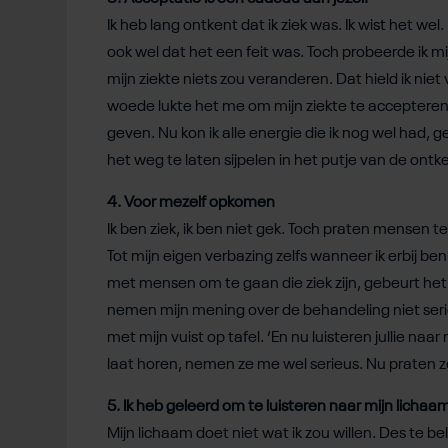
Ik heb lang ontkent dat ik ziek was. Ik wist het wel.
ook wel dat het een feit was. Toch probeerde ik mij
mijn ziekte niets zou veranderen. Dat hield ik niet
woede lukte het me om mijn ziekte te accepteren
geven. Nu kon ik alle energie die ik nog wel had, g
het weg te laten sijpelen in het putje van de ontk
4. Voor mezelf opkomen
Ik ben ziek, ik ben niet gek. Toch praten mensen
Tot mijn eigen verbazing zelfs wanneer ik erbij be
met mensen om te gaan die ziek zijn, gebeurt het.
nemen mijn mening over de behandeling niet serieu
met mijn vuist op tafel. ‘En nu luisteren jullie naar
laat horen, nemen ze me wel serieus. Nu praten 
5. Ik heb geleerd om te luisteren naar mijn lichaa
Mijn lichaam doet niet wat ik zou willen. Des te bel