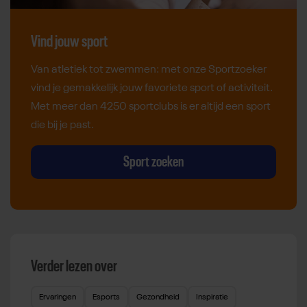
Vind jouw sport
Van atletiek tot zwemmen: met onze Sportzoeker
vind je gemakkelijk jouw favoriete sport of activiteit.
Met meer dan 4250 sportclubs is er altijd een sport
die bij je past.
Sport zoeken
Verder lezen over
Ervaringen
Esports
Gezondheid
Inspiratie