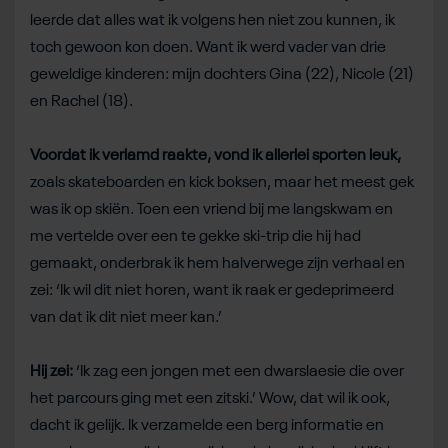
leerde dat alles wat ik volgens hen niet zou kunnen, ik
toch gewoon kon doen. Want ik werd vader van drie
geweldige kinderen: mijn dochters Gina (22), Nicole (21)
en Rachel (18).
Voordat ik verlamd raakte, vond ik allerlei sporten leuk,
zoals skateboarden en kick boksen, maar het meest gek
was ik op skiën. Toen een vriend bij me langskwam en
me vertelde over een te gekke ski-trip die hij had
gemaakt, onderbrak ik hem halverwege zijn verhaal en
zei: ‘Ik wil dit niet horen, want ik raak er gedeprimeerd
van dat ik dit niet meer kan.’
Hij zei:
‘Ik zag een jongen met een dwarslaesie die over
het parcours ging met een zitski.’ Wow, dat wil ik ook,
dacht ik gelijk. Ik verzamelde een berg informatie en