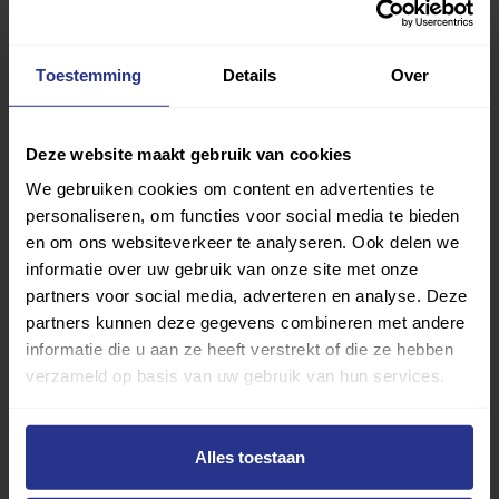
omdat ze dat wegens verlamming niet meer konden. ‘Ik
heb je video laten zien en nu heeft hij zelf een vereniging
Toestemming
Details
Over
gevonden waar hij het zitskiën kan leren.’ Zulke
feedback betekende alles voor mij. Het voelt zo goed
om het voor elkaar te krijgen dat iemand met een
Deze website maakt gebruik van cookies
beperking weer een glimlach op zijn gezicht krijgt.
We gebruiken cookies om content en advertenties te
personaliseren, om functies voor social media te bieden
Als je in een rolstoel zit en je leert hoe je moet skiën,
dan
en om ons websiteverkeer te analyseren. Ook delen we
voel je je zo vrij als een vogel. Je kunt gaan waar je heen
informatie over uw gebruik van onze site met onze
wilt gaan je kunt doen wat iedereen doet. Ik geloof echt
partners voor social media, adverteren en analyse. Deze
dat een beperking voor het grootste gedeelte mentaal
partners kunnen deze gegevens combineren met andere
informatie die u aan ze heeft verstrekt of die ze hebben
is, in plaats van fysiek. Want fysieke uitdagingen kunnen
verzameld op basis van uw gebruik van hun services.
we aan, als we mentaal sterk zijn. Ik ben daar het
levende bewijs van. Want als ik een berg af ski, dan hoef
ik niet te lopen, ik kan dan vliegen.
Alles toestaan
Bron:
wheel-life.org