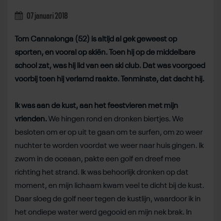
07 januari 2018
Tom Cannalonga (52) is altijd al gek geweest op
sporten, en vooral op skiën. Toen hij op de middelbare
school zat, was hij lid van een ski club. Dat was voorgoed
voorbij toen hij verlamd raakte. Tenminste, dat dacht hij.
Ik was aan de kust, aan het feestvieren met mijn
vrienden.
We hingen rond en dronken biertjes. We
besloten om er op uit te gaan om te surfen, om zo weer
nuchter te worden voordat we weer naar huis gingen. Ik
zwom in de oceaan, pakte een golf en dreef mee
richting het strand. Ik was behoorlijk dronken op dat
moment, en mijn lichaam kwam veel te dicht bij de kust.
Daar sloeg de golf neer tegen de kustlijn, waardoor ik in
het ondiepe water werd gegooid en mijn nek brak. In