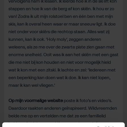
vervolgens nam ik lessen. Ik leerde hoe ik in de ski lift kon
stappen en hoe ik van de berg af kon skiën. Ik hou er zo
van! Zodra ik uit mijn rolstoel ben en één ben met mijn
skis, kan ik overal heen waar er maar sneeuw ligt. Ik doe
niet onder voor skiërs die rechtop staan. Alles wat zij
kunnen, kan ik ook. ‘Holy moly’, zeggen anderen
weleens, als ze me over de zwarte piste zien gaan met
enorme snelheid. Ooit was ik aan het skiën met een gast
die me niet bij kon houden en niet voor mogelijk hield
wat ik kon met een zitski. Ik lachte en zei: ‘Iedereen met
een beperking kan doen wat ik doe. Ik kan niet lopen,
maar ik kan wel vliegen.’
Op mijn voormalige website
poste ik foto’s en video’s.
Daardoor raakten anderen geïnspireerd. Wildvreemden
belde me op en vertelden me dat ze een familielid
hebben die dol was op skiën, en nu depressief was