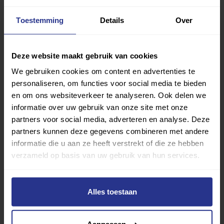
Misschien lijkt het soms alsof zo’n pijn-vrije plek in je lijf
Toestemming
Details
Over
niet bestaat, maar wie volhoudt lukt het er sowieso een
te vinden. Het kunnen je tenen zijn, je gezicht, het
puntje van je neus zelfs…
Deze website maakt gebruik van cookies
We gebruiken cookies om content en advertenties te
Ga in een prettige houding zitten of liggen, adem diep in
personaliseren, om functies voor social media te bieden
en weer uit. Sluit je ogen. Probeer al je focus naar dat
en om ons websiteverkeer te analyseren. Ook delen we
pijn-vrije deel in je lijf te brengen en laat dát het
informatie over uw gebruik van onze site met onze
overheersende gevoel zijn. Al is het maar voor een paar
partners voor social media, adverteren en analyse. Deze
seconden. Ervaar dat er, naast die ellendige pijnlijke
partners kunnen deze gegevens combineren met andere
informatie die u aan ze heeft verstrekt of die ze hebben
sensaties, ook minder pijnlijke of zelfs pijn-vrije te vinden
verzameld op basis van uw gebruik van hun services.
zijn. Er is tenminste een plek in je lijf dat pijn-vrij is en met
regelmatige oefening kun je daar steeds weer je
aandacht naartoe brengen. Ook deze techniek kan het
Alles toestaan
beeld van de ‘permanente, solide pijn’ stukje bij beetje
afbreken.