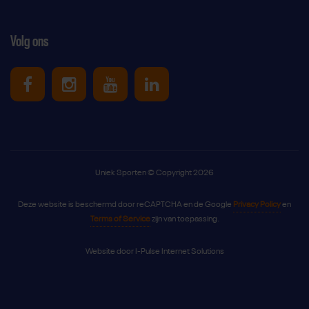
Volg ons
Uniek Sporten op Facebook
Uniek Sporten op Instagram
Uniek Sporten op Youtube
Uniek Sporten op Link
Uniek Sporten © Copyright 2026
Deze website is beschermd door reCAPTCHA en de Google
Privacy Policy
en
Terms of Service
zijn van toepassing.
Website door
I-Pulse Internet Solutions