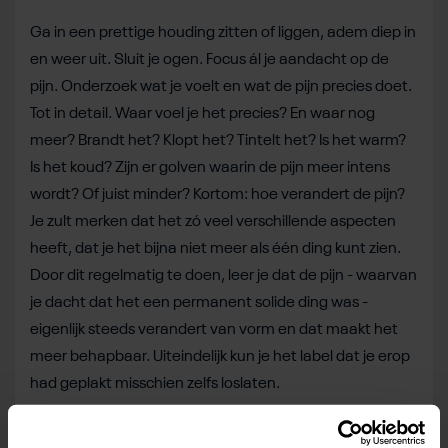
Ga in een prettige houding zitten of liggen, adem diep in
en weer uit. Sluit je ogen. Focus ál je aandacht op de
pijn. Onderzoek wat je voelt en wat de pijn precies doet.
Tot in detail. Waar voel je het precies? En waar nog
meer? Brandt het? Klopt het? Tintelt het? Is het warm?
Is het koud? Zijn er golven waarin de pijn meer intens
wordt? Of juist minder? Kortom: hoe verandert de pijn?
Je zult merken dat het zó veel verschillende aspecten
heeft, dat je het bijna niet meer als één ding kunt zien.
Door dit regelmatig te doen, leer je dat de pijn - waarvan
je dacht dat het een permanent solide ding was -
eigenlijk steeds verandert van vorm en dat maakt het
meer behapbaar. Uiteindelijk kun je het label dat je erop
had geplakt misschien zelfs loslaten.
2) Full focus op het deel dat pijn-vrij is