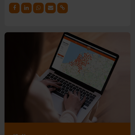
Deel op Facebook
Deel op Linkedin
Deel op Whatsapp
Mail link
Kopieer link