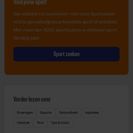
Vind jouw sport
Van atletiek tot zwemmen: met onze Sportzoeker
vind je gemakkelijk jouw favoriete sport of activiteit.
Met meer dan 4250 sportclubs is er altijd een sport
die bij je past.
Sport zoeken
Verder lezen over
Ervaringen
Esports
Gezondheid
Inspiratie
Lifestyle
Tech
Tips & tricks