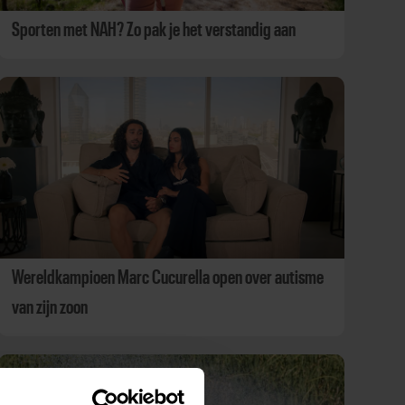
Sporten met NAH? Zo pak je het verstandig aan
Wereldkampioen Marc Cucurella open over autisme
van zijn zoon