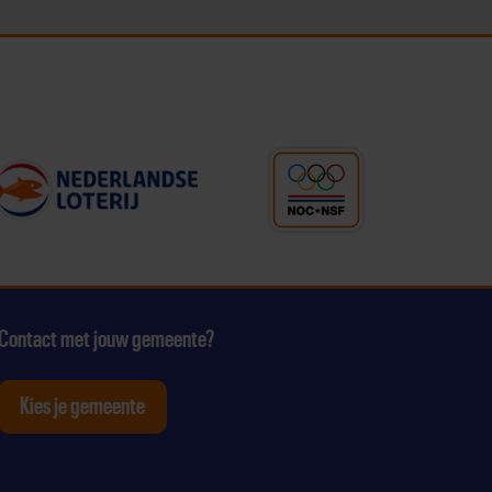
Contact met jouw gemeente?
Kies je gemeente
tagram
p Youtube
ten op Linkedin