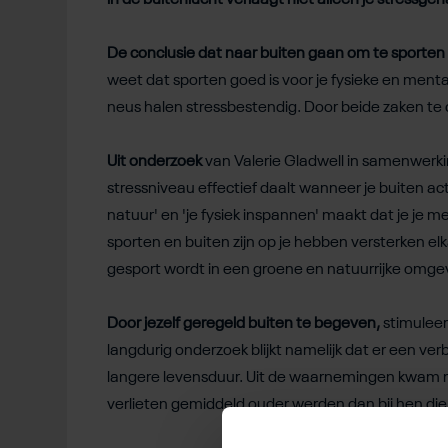
in de buitenlucht verlaagt niet alleen je stressgeh
De conclusie dat naar buiten gaan om te sporten 
weet dat sporten goed is voor je fysieke en ment
neus halen stressbestendig. Door beide zaken te c
Uit onderzoek
van Valerie Gladwell in samenwerkin
stressniveau effectief daalt wanneer je buiten ac
natuur' en 'je fysiek inspannen' maakt dat je je m
sporten en buiten zijn op je hebben versterken e
gesport wordt in een groene en natuurrijke omge
Door jezelf geregeld buiten te begeven,
stimuleer 
langdurig onderzoek blijkt namelijk dat er een ver
langere levensduur. Uit de waarnemingen kwam naa
verlieten gemiddeld ouder werden dan bij hen die