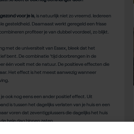
alte. Je leeft er ook nog eens langer door!
gezond voor je is
, is natuurlijk niet zo vreemd. Iedereen
ale gesteldheid. Daarnaast werkt geregeld een frisse
ombineren profiteer je van dubbel voordeel, zo blijkt.
g met de universiteit van Essex, bleek dat het
tief bent. De combinatie 'tijd doorbrengen in de
eer één voelt met de natuur. De positieve effecten die
lkaar. Het effect is het meest aanwezig wanneer
ving.
je ook nog eens een ander positief effect. Uit
band is tussen het dagelijks verlaten van je huis en een
r voren dat zeventigplussers die dagelijks het huis
 de hele dag binnen zaten.