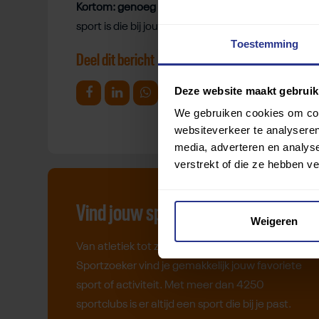
Kortom: genoeg reden om de deur uit te gaan en
sport is die bij jou past.
Hier
kun je die vinden.
Toestemming
Deel dit bericht
Deze website maakt gebruik
Deel op Facebook
Deel op Linkedin
Deel op Whatsapp
Mail link
Kopieer link
We gebruiken cookies om cont
websiteverkeer te analyseren
media, adverteren en analys
verstrekt of die ze hebben v
Vind jouw sport
Weigeren
Van atletiek tot zwemmen: met onze
Sportzoeker vind je gemakkelijk jouw favoriete
sport of activiteit. Met meer dan 4250
sportclubs is er altijd een sport die bij je past.