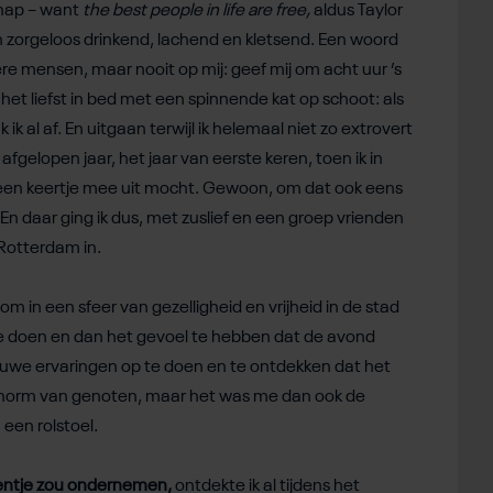
hap – want
the best people in life are free,
aldus Taylor
en zorgeloos drinkend, lachend en kletsend. Een woord
ere mensen, maar nooit op mij: geef mij om acht uur ’s
t liefst in bed met een spinnende kat op schoot: als
ik al af. En uitgaan terwijl ik helemaal niet zo extrovert
gelopen jaar, het jaar van eerste keren, toen ik in
k een keertje mee uit mocht. Gewoon, om dat ook eens
n. En daar ging ik dus, met zuslief en een groep vrienden
Rotterdam in.
k om in een sfeer van gezelligheid en vrijheid in de stad
s te doen en dan het gevoel te hebben dat de avond
euwe ervaringen op te doen en te ontdekken dat het
 er enorm van genoten, maar het was me dan ook de
een rolstoel.
n eentje zou ondernemen,
ontdekte ik al tijdens het