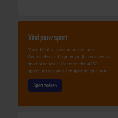
Vind jouw sport
Van atletiek tot zwemmen: met onze
Sportzoeker vind je gemakkelijk jouw favoriete
sport of activiteit. Met meer dan 4250
sportclubs is er altijd een sport die bij je past.
Sport zoeken