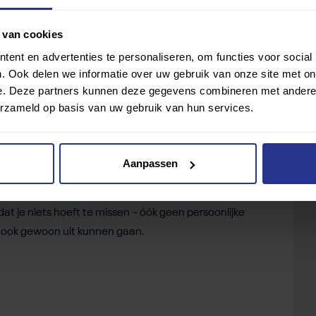
 dat vind ik ook helemaal niet erg.
 van cookies
ng in het uitgaansleven ging ik opnieuw op stap, dit
ent en advertenties te personaliseren, om functies voor social
, goeie muziek, leuke sfeer, lekker drankje… maar zie
. Ook delen we informatie over uw gebruik van onze site met on
lgepakte zaal zonder zitplaatsen. Doei
personal space.
e. Deze partners kunnen deze gegevens combineren met andere i
d vullen. Tuurlijk, met een beetje vragen en
erzameld op basis van uw gebruik van hun services.
nd en uiteindelijk heb ik volop genoten van het
 niet.
Aanpassen
den ze toch iets mogelijk moeten maken in zulke
nsvloer of vlakbij het podium, misschien op een
dat je niets hoeft te missen – óók geen persoonlijke
n ook gewoon uit kunnen gaan.