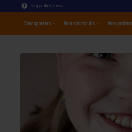
Toegankelijkheid
Voor sporters
Voor sportclubs
Voor profess
Open submenu
Open submenu
Open subme
Direct
door
naar
content