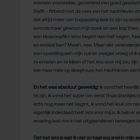
mensen voorstelde, genietend van goed gezelsc
Swift – flirtend met de roes van het nachtleven 
dat altijd meer van toepassing leek te zijn op and
avonds maar gewoon mijn boek en een kop thee, he
een bioscoopfilm later begint dan half negen, haak 
en sociaal ben? Mwah, nee. Maar dat veranderde af
een opwelling aan mijn zus en zwager vroeg of i
te ervaren en te kijken of het iets voor mij zou zij
van haar mee op sleeptouw, het nachtleven van 
En het was absoluut geweldig:
ik vond het heerlij
te zijn, ik vond het super om eerst thuis drankje
echt nog maar net begint, ik vond het leuk om ni
eigenlijk inderdaad bést iets voor mij is. Ik heb
ervaring wel: me in het uitgaansleven bewegen in 
Dat het iets is wat ik niet zo heel erg snel in mij