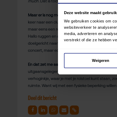
much.
Dat is toch net wat minder iets voor mij. En
Deze website maakt gebruik
Maar er is nog meer!
Een weekje na mijn ontgroeni
We gebruiken cookies om cont
keer naar een clubconcert. Ook hartstikke gezellig
websiteverkeer te analyseren
maar eens een redelijk plekje te vinden in een vo
media, adverteren en analys
Hallo ruggen en achterwerken die mijn gezichtsvel
verstrekt of die ze hebben v
doelgericht naar voren rijden kom je een aardig ei
concert, maar echt rolstoeltoegankelijk vind ik het
Weigeren
En dat zet me aan het denken.
Want eigenlijk zou
uitgaansgelegenheden. Een apart hoekje op de da
verhoginkje, waar je met je rolstoel kunt staan, zo
ruimte. Want wij met een fysieke beperking wille
Deel dit bericht
Deel op Facebook
Deel op Linkedin
Deel op Whatsapp
Mail link
Kopieer link