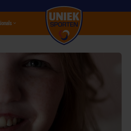
ionals
nu