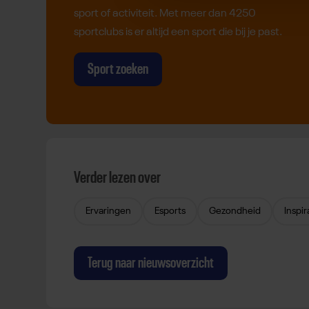
sport of activiteit. Met meer dan 4250
sportclubs is er altijd een sport die bij je past.
Sport zoeken
Verder lezen over
Ervaringen
Esports
Gezondheid
Inspir
Terug naar nieuwsoverzicht