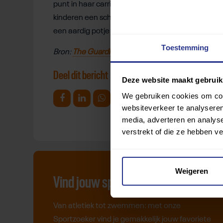
punt in haar carrière dus we wachten nog even. Ik
kinderen een schop onder hun kont kan geven met 
een aardig potje basketbal’.”
Toestemming
Bron:
The Guardian
Beeld:
Instagram.
Deel dit bericht
Deze website maakt gebruik
We gebruiken cookies om cont
Deel op Facebook
Deel op Linkedin
Deel op Whatsapp
Mail link
Kopieer link
websiteverkeer te analyseren
media, adverteren en analys
verstrekt of die ze hebben v
Weigeren
Vind jouw sport
Van atletiek tot zwemmen: met onze
Sportzoeker vind je gemakkelijk jouw favoriete