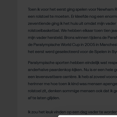
Toen ik voor het eerst ging spelen voor Newham Ro
een rolstoel te moeten. Er kleefde nog een enorm 
zeventiende ging ik het huis uit omdat mijn vader
rolstoelbasketbal. We hebben elkaar toen tien jaa
mijn vader hersteld. Brons winnen tijdens de Par
de Paralympische World Cup in 2005 in Manchester
het eerst werd geselecteerd voor de Spelen in 
Paralympische sporten hebben eindelijk wat resp
anderhalve paardenkop kijken. Nu is er een hele g
een levensvatbare carrière. Ik heb al zoveel vooro
herinner me hoe toen ik kind was mensen apenge
rolstoel zit, denken sommige mensen ook dat ik g
af te laten glijden.
Ik zou het leuk vinden op een dag vader te worden