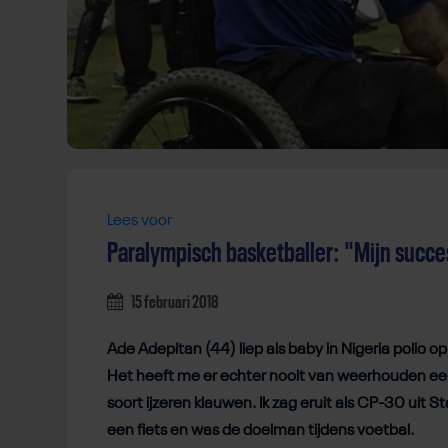
Lees voor
Paralympisch basketballer: "Mijn succe
15 februari 2018
Ade Adepitan (44) liep als baby in Nigeria polio op
Het heeft me er echter nooit van weerhouden een s
soort ijzeren klauwen. Ik zag eruit als CP-30 uit 
een fiets en was de doelman tijdens voetbal.