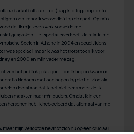
llers (basketbalteam, red.) zag ik er tegenop om in
stigma aan, maar ik was verliefd op de sport. Op mijn
 vond dat ik mijn leven verkwanselde met
r niet gesproken. Het sportsucces heeft de relatie met
alympische Spelen in Athene in 2004 en goud tijdens
 was speciaal, maar ik was het trotst toen ik voor
Sydney en 2000 en mijn vader me zag.
ect van het publiek gekregen. Toen ik begon kwam er
eneratie kinderen met een beperking die het zien als
ordelen doorstaan dat ik het niet eens meer zie. Ik
luiden maakten naar m’n ouders. Omdat ik in een
een hersenen heb. Ik heb geleerd dat allemaal van me
, maar mijn verloofde bevindt zich nu op een cruciaal