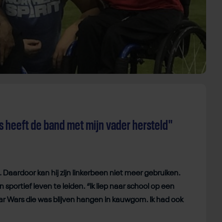
s heeft de band met mijn vader hersteld"
. Daardoor kan hij zijn linkerbeen niet meer gebruiken.
portief leven te leiden. “Ik liep naar school op een
Star Wars die was blijven hangen in kauwgom. Ik had ook