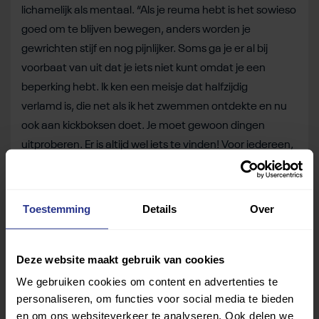
lichamelijk als mentaal. “Als je reuma hebt is het sowieso
goed om te blijven bewegen, anders worden je
gewrichten stijf en nog pijnlijker. Soms ga je er al bij
voorbaat van uit dat je iets niet kunt omdat je een
beperking hebt. Ik ken een meisje dat halfzijdig
verlamd is, die net als ik het zwemmen ontdekte en nu
ook aan kickboksen doet. Je moet gewoon dingen
uitproberen. Er is altijd wel iets te vinden! Voor iedereen,
wat je beperking ook is.”
Ook voor jou is er een geschikte sport die je leuk vindt,
Toestemming
Details
Over
waarbij je aan je conditie en je gezondheid werkt én
waarbij je een hoop gezelligheid vindt met mede-
sporters. Benieuwd welke sportverenigingen er bij jou in
Deze website maakt gebruik van cookies
de buurt zijn voor een proefles of lidmaatschap? Klik
hier
We gebruiken cookies om content en advertenties te
personaliseren, om functies voor social media te bieden
Deel dit bericht
en om ons websiteverkeer te analyseren. Ook delen we