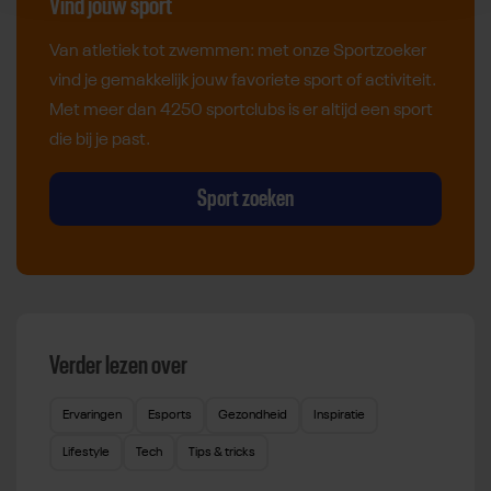
Vind jouw sport
Van atletiek tot zwemmen: met onze Sportzoeker
vind je gemakkelijk jouw favoriete sport of activiteit.
Met meer dan 4250 sportclubs is er altijd een sport
die bij je past.
Sport zoeken
Verder lezen over
Ervaringen
Esports
Gezondheid
Inspiratie
Lifestyle
Tech
Tips & tricks