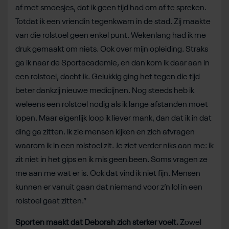
af met smoesjes, dat ik geen tijd had om af te spreken.
Totdat ik een vriendin tegenkwam in de stad. Zij maakte
van die rolstoel geen enkel punt. Wekenlang had ik me
druk gemaakt om niets. Ook over mijn opleiding. Straks
ga ik naar de Sportacademie, en dan kom ik daar aan in
een rolstoel, dacht ik. Gelukkig ging het tegen die tijd
beter dankzij nieuwe medicijnen. Nog steeds heb ik
weleens een rolstoel nodig als ik lange afstanden moet
lopen. Maar eigenlijk loop ik liever mank, dan dat ik in dat
ding ga zitten. Ik zie mensen kijken en zich afvragen
waarom ik in een rolstoel zit. Je ziet verder niks aan me: ik
zit niet in het gips en ik mis geen been. Soms vragen ze
me aan me wat er is. Ook dat vind ik niet fijn. Mensen
kunnen er vanuit gaan dat niemand voor z’n lol in een
rolstoel gaat zitten.”
Sporten maakt dat Deborah zich sterker voelt.
Zowel