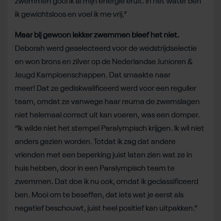
zwemmen gooi ik al mijn energie eruit. In het water ben
ik gewichtsloos en voel ik me vrij.”
Maar bij gewoon lekker zwemmen bleef het niet.
Deborah werd geselecteerd voor de wedstrijdselectie
en won brons en zilver op de Nederlandse Junioren &
Jeugd Kampioenschappen. Dat smaakte naar
meer! Dat ze gediskwalificeerd werd voor een regulier
team, omdat ze vanwege haar reuma de zwemslagen
niet helemaal correct uit kan voeren, was een domper.
“Ik wilde niet het stempel Paralympisch krijgen. Ik wil niet
anders gezien worden. Totdat ik zag dat andere
vrienden met een beperking juist laten zien wat ze in
huis hebben, door in een Paralympisch team te
zwemmen. Dat doe ik nu ook, omdat ik geclassificeerd
ben. Mooi om te beseffen, dat iets wat je eerst als
negatief beschouwt, juist heel positief kan uitpakken.”