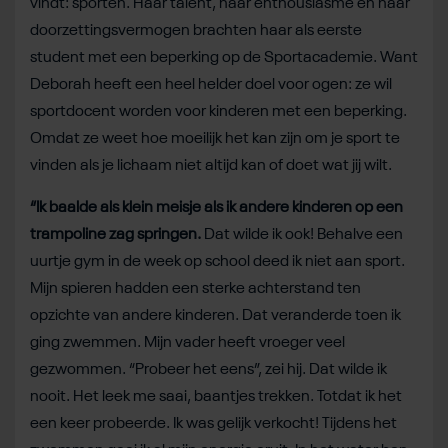
vindt: sporten. Haar talent, haar enthousiasme en haar
doorzettingsvermogen brachten haar als eerste
student met een beperking op de Sportacademie. Want
Deborah heeft een heel helder doel voor ogen: ze wil
sportdocent worden voor kinderen met een beperking.
Omdat ze weet hoe moeilijk het kan zijn om je sport te
vinden als je lichaam niet altijd kan of doet wat jij wilt.
“Ik baalde als klein meisje als ik andere kinderen op een
trampoline zag springen.
Dat wilde ik ook! Behalve een
uurtje gym in de week op school deed ik niet aan sport.
Mijn spieren hadden een sterke achterstand ten
opzichte van andere kinderen. Dat veranderde toen ik
ging zwemmen. Mijn vader heeft vroeger veel
gezwommen. “Probeer het eens”, zei hij. Dat wilde ik
nooit. Het leek me saai, baantjes trekken. Totdat ik het
een keer probeerde. Ik was gelijk verkocht! Tijdens het