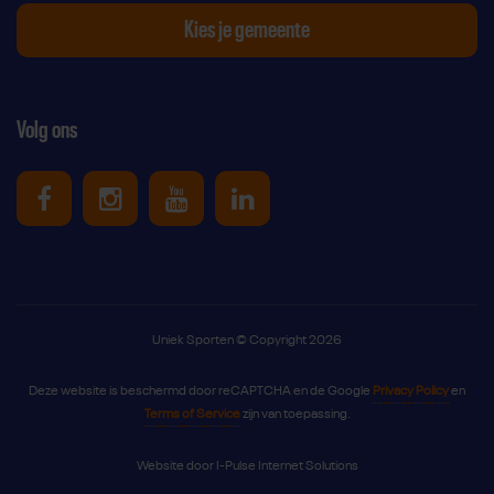
Kies je gemeente
Volg ons
Uniek Sporten op Facebook
Uniek Sporten op Instagram
Uniek Sporten op Youtube
Uniek Sporten op Link
Uniek Sporten © Copyright 2026
Deze website is beschermd door reCAPTCHA en de Google
Privacy Policy
en
Terms of Service
zijn van toepassing.
Website door
I-Pulse Internet Solutions