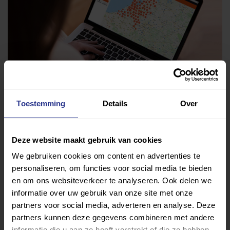
Toestemming
Details
Over
Vind jouw sport
Deze website maakt gebruik van cookies
We gebruiken cookies om content en advertenties te
Van atletiek tot zwemmen: met onze Sportzoeker
personaliseren, om functies voor social media te bieden
vind je gemakkelijk jouw favoriete sport of activiteit.
en om ons websiteverkeer te analyseren. Ook delen we
Met meer dan 4250 sportclubs is er altijd een sport
informatie over uw gebruik van onze site met onze
die bij je past.
partners voor social media, adverteren en analyse. Deze
partners kunnen deze gegevens combineren met andere
Sport zoeken
informatie die u aan ze heeft verstrekt of die ze hebben