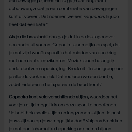
een beweging bij leren en zo ga je dat langzaam
opbouwen, zodat je een combinatie van bewegingen
kunt uitvoeren. Dat noemen we een
sequence
. In judo
heet dat een kata."
Als je die basis hebt
dan ga je dat in de les tegenover
een ander uitvoeren. Capoeira is namelijk een spel, dat
je met zijn tweeën speelt in het midden van een kring
met een aantal muzikanten. Muziek is een belangrijk
onderdeel van capoeira, legt Brock uit. "In een groep leer
je alles dus ook muziek. Dat rouleren we een beetje,
zodat iedereen in het spel aan de beurt komt."
Capoeira kent vele verschillende stijlen,
waardoor het
voor jou altijd mogelijk is om deze sport te beoefenen.
"Je hebt hele snelle stijlen en langzamere stijlen. Je past
jouw stijl aan op jouw mogelijkheden." Volgens Brock kun
je met een lichamelijke beperking ook prima bij een