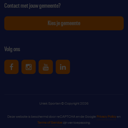
Contact met jouw gemeente?
Kies je gemeente
Volg ons
Uniek Sporten op Facebook
Uniek Sporten op Instagram
Uniek Sporten op Youtube
Uniek Sporten op Link
Uniek Sporten © Copyright 2026
Deze website is beschermd door reCAPTCHA en de Google
Privacy Policy
en
Terms of Service
zijn van toepassing.