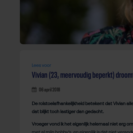
Lees voor
Vivian (23, meervoudig beperkt) droomt
06 april 2018
De rolstoelafhankelijkheid betekent dat Vivian all
dat blijkt toch lastiger dan gedacht.
Vroeger vond ik het eigenlijk helemaal niet erg om 
met al mijn hobby’s, en eigenlijk is dat niet vera