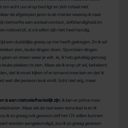
t om acht uur al op bed ligt en zich totaal niet
aar de afgelopen jaren is de manier waarop ik naar
ijn behoefte aan sociaal contact, zelfstandigheid en
rolstoel zit, is vrij willen zijn niet heel handig.
tijd een duidelijke greep op me heeft gekregen. En ik wil
, plekken zien, leuke dingen doen. Spontáán dingen
gaan en staan waar je wilt. Ja, ik heb gelukkig genoeg
euke plekken te zien. Maar als ik erop uit wil, betekent
den, dat ik moet kijken of er iemand mee kan en dat ik
 wat die persoon leuk vindt. Echt niet erg, maar
n is aan rolstoelafhankelijk zijn.
Ik kan er prima mee
tiveren. Maar als de taxi weer eens laat is en ik
ou ik zo graag ook gewoon zelf het OV willen kunnen
concert worden aangekondigd, zou ik zo graag gewoon