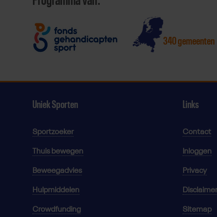
Programma van:
340 gemeenten
Uniek Sporten
Links
Sportzoeker
Contact
Thuis bewegen
Inloggen
Beweegadvies
Privacy
Hulpmiddelen
Disclaime
Crowdfunding
Sitemap