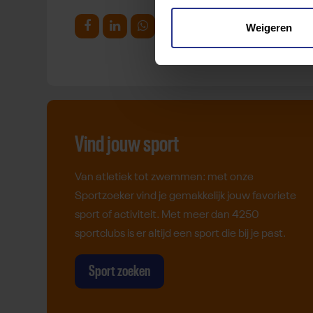
Weigeren
Deel op Facebook
Deel op Linkedin
Deel op Whatsapp
Mail link
Kopieer link
Vind jouw sport
Van atletiek tot zwemmen: met onze
Sportzoeker vind je gemakkelijk jouw favoriete
sport of activiteit. Met meer dan 4250
sportclubs is er altijd een sport die bij je past.
Sport zoeken