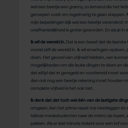
wel een beetje een
granny,
zo iemand die het liefs
geroepen voelt om regelmatig te gaan stappen. M
mijn beperkingen kijk wel een beetje veranderd: m
onafhankelijkheid is groter geworden. En als je in een 
Ik wil de wereld in.
Dat is een besef dat de laatste 
vooral zélf de wereld in. Ik wil ervaringen opdoen
doen. Het gevoel van vrijheid hebben, van kunnen 
mogelijkheden om die leuke dingen te doen en die l
dat altijd dat er geregeld en voorbereid moet wor
dan ook nog een beetje rekening moet houden met
complete vrijheid is het ook niet.
Ik denk dat dat toch wel één van de lastigste dinge
omgaan, kan het prima naast me neerleggen en rela
talloze medestudenten naar de metro zie lopen, z
pakken. Als er last minute tickets voor een tof 