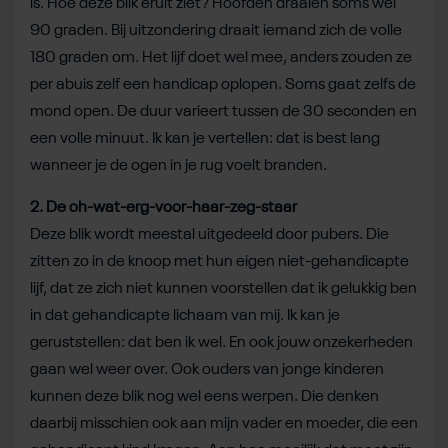
is. Hoe deze blik eruit ziet? Hoofden draaien soms wel
90 graden. Bij uitzondering draait iemand zich de volle
180 graden om. Het lijf doet wel mee, anders zouden ze
per abuis zelf een handicap oplopen. Soms gaat zelfs de
mond open. De duur varieert tussen de 30 seconden en
een volle minuut. Ik kan je vertellen: dat is best lang
wanneer je de ogen in je rug voelt branden.
2. De oh-wat-erg-voor-haar-zeg-staar
Deze blik wordt meestal uitgedeeld door pubers. Die
zitten zo in de knoop met hun eigen niet-gehandicapte
lijf, dat ze zich niet kunnen voorstellen dat ik gelukkig ben
in dat gehandicapte lichaam van mij. Ik kan je
geruststellen: dat ben ik wel. En ook jouw onzekerheden
gaan wel weer over. Ook ouders van jonge kinderen
kunnen deze blik nog wel eens werpen. Die denken
daarbij misschien ook aan mijn vader en moeder, die een