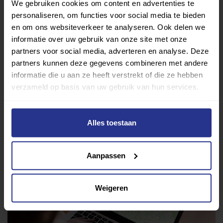
afleidingsmanoeuvre. De bik is ook iets korter dan
We gebruiken cookies om content en advertenties te
normaal, in de hoop onopvallend te blijven. Dus vertel ik
personaliseren, om functies voor social media te bieden
en om ons websiteverkeer te analyseren. Ook delen we
nu: we zien het wel! Ik zou zeggen: als je dan toch kijkt,
informatie over uw gebruik van onze site met onze
doe het dan echt. En niet zo halfslachtig, want zo zie je
partners voor social media, adverteren en analyse. Deze
niet half hoe bijzonder ik ben.
partners kunnen deze gegevens combineren met andere
informatie die u aan ze heeft verstrekt of die ze hebben
Deel dit bericht
verzameld op basis van uw gebruik van hun services.
Deel op Facebook
Deel op Linkedin
Deel op Whatsapp
Mail link
Kopieer link
Alles toestaan
Aanpassen
Weigeren