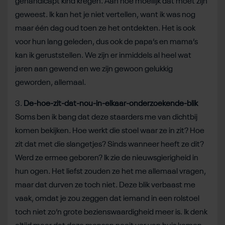
gehandicapt kind kregen. Aan hoe moeilijk dat moet zijn
geweest. Ik kan het je niet vertellen, want ik was nog
maar één dag oud toen ze het ontdekten. Het is ook
voor hun lang geleden, dus ook de papa’s en mama’s
kan ik geruststellen. We zijn er inmiddels al heel wat
jaren aan gewend en we zijn gewoon gelukkig
geworden, allemaal.
3.
De-hoe-zit-dat-nou-in-elkaar-onderzoekende-blik
Soms ben ik bang dat deze staarders me van dichtbij
komen bekijken. Hoe werkt die stoel waar ze in zit? Hoe
zit dat met die slangetjes? Sinds wanneer heeft ze dit?
Werd ze ermee geboren? Ik zie de nieuwsgierigheid in
hun ogen. Het liefst zouden ze het me allemaal vragen,
maar dat durven ze toch niet. Deze blik verbaast me
vaak, omdat je zou zeggen dat iemand in een rolstoel
toch niet zo’n grote bezienswaardigheid meer is. Ik denk