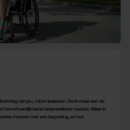
t
ldvorming van jou, mij en iedereen. Denk maar aan de
 het homohuwelijk beter bespreekbaar maakte. Maar er
 of series: mensen met een beperking, en hun