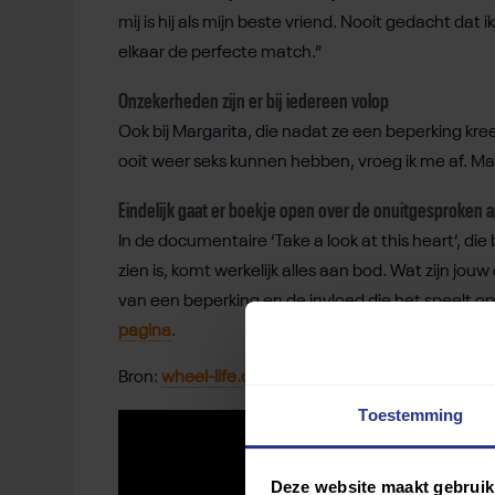
mij is hij als mijn beste vriend. Nooit gedacht dat 
elkaar de perfecte match.”
Onzekerheden zijn er bij iedereen volop
Ook bij Margarita, die nadat ze een beperking kre
ooit weer seks kunnen hebben, vroeg ik me af. Maar
Eindelijk gaat er boekje open over de onuitgesproken 
In de documentaire ‘Take a look at this heart’, die
zien is, komt werkelijk alles aan bod. Wat zijn j
van een beperking en de invloed die het speelt op
pagina
.
Bron:
wheel-life.org
Toestemming
Deze website maakt gebruik