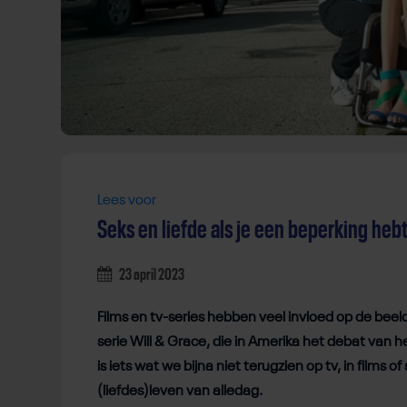
Lees voor
Seks en liefde als je een beperking heb
23 april 2023
Films en tv-series hebben veel invloed op de bee
serie Will & Grace, die in Amerika het debat van
is iets wat we bijna niet terugzien op tv, in films
(liefdes)leven van alledag.