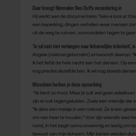
Daar brengt filmmaker Ben Duffy verandering in
Hij werkt aan de documentaire ‘Take a look at th
een beperking, dingen vertellen waar mensen zond
uit de weg te ruimen, vooroordelen tegen te gaa
‘Je zal vast niet verlangen naar lichamelijke intimiteit’, i
Angela (rolstoel gebonden) antwoordt daarop: “Ik
ik het liefst de hele nacht aan het dansen. Op ee
nog precies dezelfde ben. Ik wil nog steeds dansen,
Misschien herken je deze opmerking
“Je bent zo mooi. Maar je zult wel geen seksleven 
zijn er ook tegengeluiden. Zoals een vriendje die ve
“Ik date een meisje in een rolstoel. Ze is een gewe
om van haar te houden.” Voor zijn vriendin was he
vond, in het begin soms onwennig en lastig om te a
bewust van mijn lichaam. Mijn benen werden dun, 