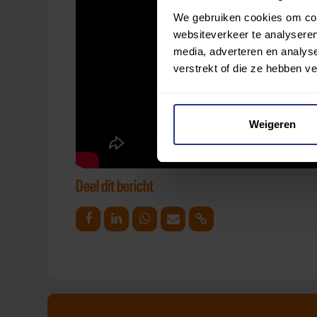
We gebruiken cookies om cont
websiteverkeer te analyseren
media, adverteren en analys
verstrekt of die ze hebben v
Weigeren
Deel dit bericht
Deel op Facebook
Deel op Linkedin
Deel op Whatsapp
Mail link
Kopieer link