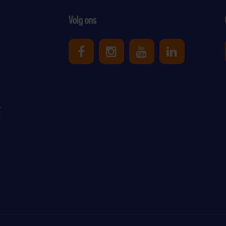
Volg ons
Uniek Sporten op Facebook
Uniek Sporten op Ins
Uniek Sporten o
Uniek Spor
r