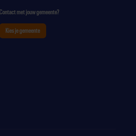
Contact met jouw gemeente?
Kies je gemeente
tagram
p Youtube
ten op Linkedin