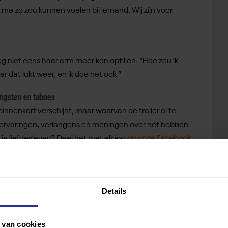
ik me zo zou kunnen voelen bij iemand. Wij zijn voor
eg niet eens haar arm meer kon optillen. “Hoe zou ik
 dat lukt weer, en ik doe het ook.”
angsten en taboes
 binnenkort verschijnt, maar waarvan de trailer al te
ouw ervaringen, verlangens en meningen over het hebben
 je liefdesleven? Deel het met elkaar
op onze Facebook
Details
 van cookies