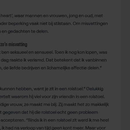
is heart’, waar mannen en vrouwen, jong en oud, met
er beperking vaak niet bij stilstaan. Om misvattingen
n en gedachten te delen.
s zo’n misvatting
 ben seksueel en sensueel. Toen ik nog kon lopen, was
n dag raakte ik verlamd. Dat betekent dat ik vanbinnen
 de liefde bedrijven en lichamelijke affectie delen.”
kunnen hebben, want je zit in een rolstoel.” Gelukkig
rtelt waarom hij viel voor zijn vriendin in een rolstoel.
ldige vrouw, ze maakt me blij. Zij maakt het zo makkelijk
t gegeven dat hij die rolstoel echt geen probleem
ccepteren. “Sinds ik in een rolstoel zit werd ik me heel
ik had na verloop van tijd geen kont meer. Maar voor