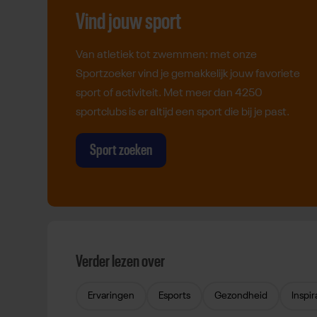
Vind jouw sport
Van atletiek tot zwemmen: met onze
Sportzoeker vind je gemakkelijk jouw favoriete
sport of activiteit. Met meer dan 4250
sportclubs is er altijd een sport die bij je past.
Sport zoeken
Verder lezen over
Ervaringen
Esports
Gezondheid
Inspir