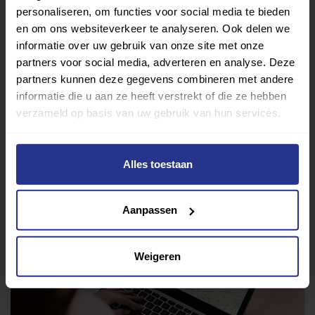
waarbij je aan je conditie en je gezondheid werkt én
personaliseren, om functies voor social media te bieden
waarbij je een hoop gezelligheid vindt met mede-
en om ons websiteverkeer te analyseren. Ook delen we
sporters. Benieuwd welke
badminton verenigingen
er bij
informatie over uw gebruik van onze site met onze
jou in de buurt zijn voor een proefles of lidmaatschap?
partners voor social media, adverteren en analyse. Deze
partners kunnen deze gegevens combineren met andere
Deel dit bericht
informatie die u aan ze heeft verstrekt of die ze hebben
verzameld op basis van uw gebruik van hun services.
Deel op Facebook
Deel op Linkedin
Deel op Whatsapp
Mail link
Kopieer link
Alles toestaan
Aanpassen
Weigeren