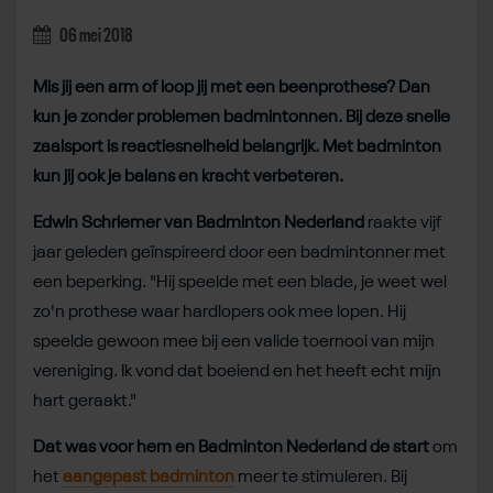
06 mei 2018
Mis jij een arm of loop jij met een beenprothese? Dan
kun je zonder problemen badmintonnen. Bij deze snelle
zaalsport is reactiesnelheid belangrijk. Met badminton
kun jij ook je balans en kracht verbeteren.
Edwin Schriemer van Badminton Nederland
raakte vijf
jaar geleden geïnspireerd door een badmintonner met
een beperking. "Hij speelde met een blade, je weet wel
zo'n prothese waar hardlopers ook mee lopen. Hij
speelde gewoon mee bij een valide toernooi van mijn
vereniging. Ik vond dat boeiend en het heeft echt mijn
hart geraakt."
Dat was voor hem en Badminton Nederland de start
om
het
aangepast badminton
meer te stimuleren. Bij