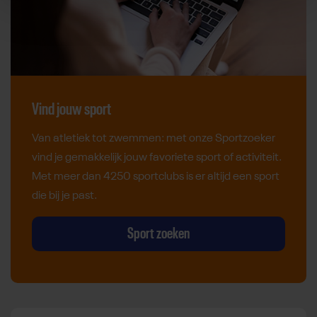
Vind jouw sport
Van atletiek tot zwemmen: met onze Sportzoeker
vind je gemakkelijk jouw favoriete sport of activiteit.
Met meer dan 4250 sportclubs is er altijd een sport
die bij je past.
Sport zoeken