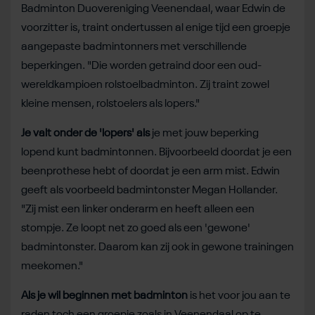
Badminton Duovereniging Veenendaal, waar Edwin de
voorzitter is, traint ondertussen al enige tijd een groepje
aangepaste badmintonners met verschillende
beperkingen. "Die worden getraind door een oud-
wereldkampioen rolstoelbadminton. Zij traint zowel
kleine mensen, rolstoelers als lopers."
Je valt onder de 'lopers' als
je met jouw beperking
lopend kunt badmintonnen. Bijvoorbeeld doordat je een
beenprothese hebt of doordat je een arm mist. Edwin
geeft als voorbeeld badmintonster Megan Hollander.
"Zij mist een linker onderarm en heeft alleen een
stompje. Ze loopt net zo goed als een 'gewone'
badmintonster. Daarom kan zij ook in gewone trainingen
meekomen."
Als je wil beginnen met badminton
is het voor jou aan te
raden toch een groepje zoals in Veenendaal op te