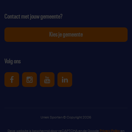
Contact met jouw gemeente?
Kies je gemeente
Volg ons
Uniek Sporten op Facebook
Uniek Sporten op Instagram
Uniek Sporten op Youtube
Uniek Sporten op Link
Uniek Sporten © Copyright 2026
Deze website is beschermd door reCAPTCHA en de Google
Privacy Policy
en