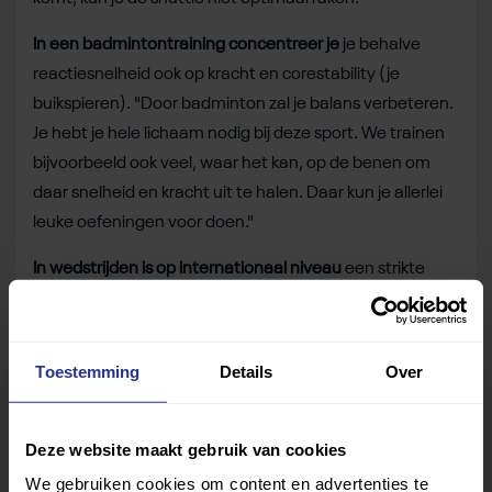
In een badmintontraining concentreer je
je behalve
reactiesnelheid ook op kracht en corestability (je
buikspieren). "Door badminton zal je balans verbeteren.
Je hebt je hele lichaam nodig bij deze sport. We trainen
bijvoorbeeld ook veel, waar het kan, op de benen om
daar snelheid en kracht uit te halen. Daar kun je allerlei
leuke oefeningen voor doen."
In wedstrijden is op internationaal niveau
een strikte
scheiding per beperking met classificaties. "Maar in
Nederland doen we daar vaak wat losser in. We brengen
staande spelers bij elkaar en laten die gezellig tegen
Toestemming
Details
Over
elkaar spelen. Dan laten we die classificaties los."
Deze website maakt gebruik van cookies
Ook voor jou is er een geschikte sport die je leuk vindt,
We gebruiken cookies om content en advertenties te