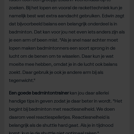
zoeken. Bij het lopen en vooral de rackettechniek kun je
namelijk best wat extra aandacht gebruiken. Edwin zegt
dat bijvoorbeeld balans een belangrijk onderdeel is in
badminton. Dat kan voor jou net even iets anders zijn als
je een arm of been mist. "Als je snel naar achter moet
lopen maken badmintonners een soort sprong in de
lucht om de benen om te wisselen. Daar kun je wat
moeite mee hebben, omdat je in de lucht ook balans
zoekt. Daar gebruik je ook je andere arm bij als
tegenwicht."
Een goede badmintontrainer
kan jou daar allerlei
handige tips in geven zodat je daar beter in wordt. "Het
begint bij badminton met reactiesnelheid. We doen
daarom veel reactiespelletjes. Reactiesnelheid is
belangrijk als de shuttle hard gaat. Als je in tijdnood
komt, kun je de shuttle niet optimaal raken."