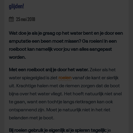
glijden!
25 mei 2018
Wat doe je als je graag op het water bent en je door een
amputatie een been moet missen? Ga roeien! In een
roeiboot kan namelijk voor jou van alles aangepast
worden.
Met een roeiboot snij je door het water.
Zeker als het
water spiegelglad is ziet
roeien
vanaf de kant er sierlijk
uit. Krachtige halen met de riemen zorgen dat de boot
bijna over het water vliegt. Het hoeft natuurlijk niet snel
te gaan, want een tochtje langs rietkragen kan ook
ontspannend zijn. Moet je natuurlijk niet in het riet
belanden met je boot.
Bij roeien gebruik je eigenlijk al je spieren tegelijk:
je