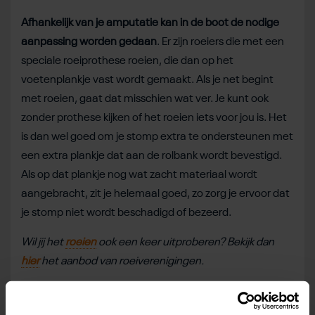
Afhankelijk van je amputatie kan in de boot de nodige
aanpassing worden gedaan
. Er zijn roeiers die met een
speciale roeiprothese roeien, die dan op het
voetenplankje vast wordt gemaakt. Als je net begint
met roeien, gaat dat misschien wat ver. Je kunt ook
zonder prothese kijken of het roeien iets voor jou is. Het
is dan wel goed om je stomp extra te ondersteunen met
een extra plankje dat aan de rolbank wordt bevestigd.
Als op dat plankje nog wat zacht materiaal wordt
aangebracht, zit je helemaal goed, zo zorg je ervoor dat
je stomp niet wordt beschadigd of bezeerd.
Wil jij het
roeien
ook een keer uitproberen? Bekijk dan
hier
het aanbod van roeiverenigingen.
Deel dit bericht