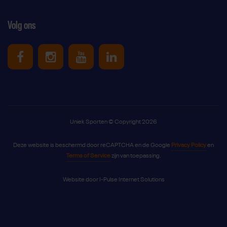
Volg ons
Uniek Sporten op Facebook
Uniek Sporten op Instagram
Uniek Sporten op Youtube
Uniek Sporten op Link
Uniek Sporten © Copyright 2026
Deze website is beschermd door reCAPTCHA en de Google
Privacy Policy
en
Terms of Service
zijn van toepassing.
Website door
I-Pulse Internet Solutions