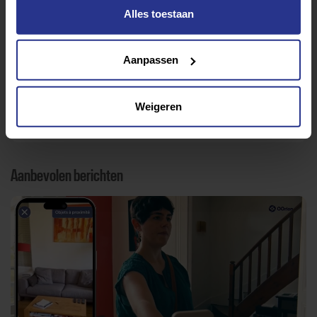
Alles toestaan
Ervaringen
Esports
Gezondheid
Inspiratie
Lifestyle
Tech
Tips & tricks
Aanpassen
Terug naar nieuwsoverzicht
Weigeren
Aanbevolen berichten