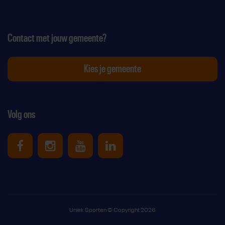
Contact met jouw gemeente?
Kies je gemeente
Volg ons
Uniek Sporten op Facebook
Uniek Sporten op Instagram
Uniek Sporten op Youtube
Uniek Sporten op Link
Uniek Sporten © Copyright 2026