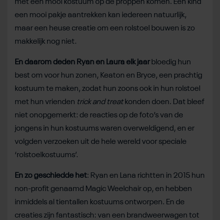
met een mooi kostuum op de proppen komen. Een kind
een mooi pakje aantrekken kan iedereen natuurlijk,
maar een heuse creatie om een rolstoel bouwen is zo
makkelijk nog niet.
En daarom deden Ryan en Laura elk jaar
bloedig hun
best om voor hun zonen, Keaton en Bryce, een prachtig
kostuum te maken, zodat hun zoons ook in hun rolstoel
met hun vrienden
trick and treat
konden doen. Dat bleef
niet onopgemerkt: de reacties op de foto’s van de
jongens in hun kostuums waren overweldigend, en er
volgden verzoeken uit de hele wereld voor speciale
‘rolstoelkostuums’.
En zo geschiedde het
: Ryan en Lana richtten in 2015 hun
non-profit genaamd Magic Weelchair op, en hebben
inmiddels al tientallen kostuums ontworpen. En de
creaties zijn fantastisch: van een brandweerwagen tot