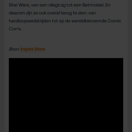
Star Wars, van een vliegtuig tot een Batmobiel. En
daarom zijn ze ook overal terug te zien: van
hardloopwedstrijden tot op de wereldberoemde Comic
Con’s.
Bron
:
Inspire More