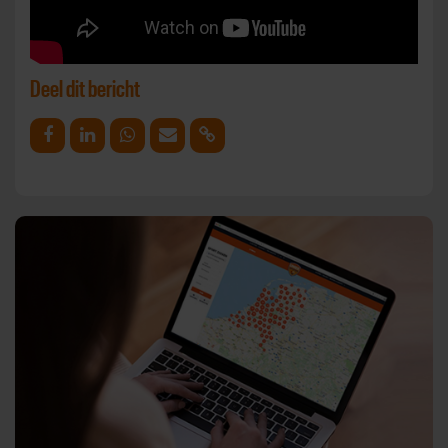
Deel dit bericht
Deel op Facebook
Deel op Linkedin
Deel op Whatsapp
Mail link
Kopieer link