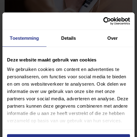
Vind jouw sport
Toestemming
Details
Over
Van atletiek tot zwemmen: met onze Sportzoeker
vind je gemakkelijk jouw favoriete sport of activiteit.
Deze website maakt gebruik van cookies
Met meer dan 4250 sportclubs is er altijd een sport
We gebruiken cookies om content en advertenties te
die bij je past.
personaliseren, om functies voor social media te bieden
en om ons websiteverkeer te analyseren. Ook delen we
Sport zoeken
informatie over uw gebruik van onze site met onze
partners voor social media, adverteren en analyse. Deze
partners kunnen deze gegevens combineren met andere
informatie die u aan ze heeft verstrekt of die ze hebben
verzameld op basis van uw gebruik van hun services.
Verder lezen over