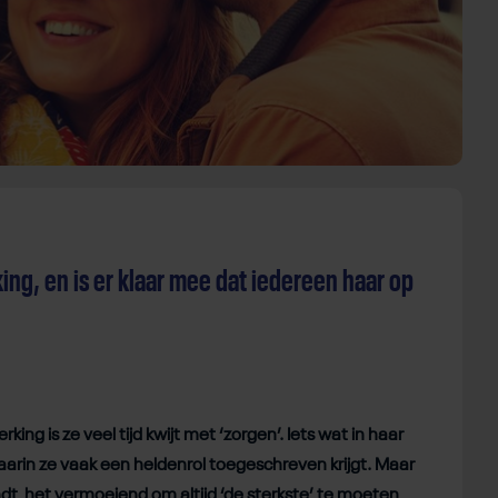
ing, en is er klaar mee dat iedereen haar op
king is ze veel tijd kwijt met ‘zorgen’. Iets wat in haar
arin ze vaak een heldenrol toegeschreven krijgt. Maar
ndt het vermoeiend om altijd ‘de sterkste’ te moeten