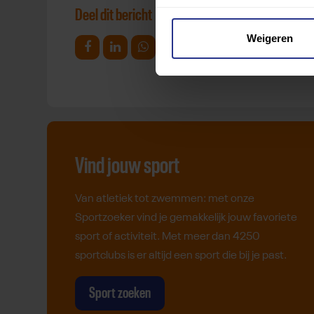
Deel dit bericht
Weigeren
Deel op Facebook
Deel op Linkedin
Deel op Whatsapp
Mail link
Kopieer link
Vind jouw sport
Van atletiek tot zwemmen: met onze
Sportzoeker vind je gemakkelijk jouw favoriete
sport of activiteit. Met meer dan 4250
sportclubs is er altijd een sport die bij je past.
Sport zoeken