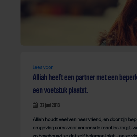
Lees voor
Alliah heeft een partner met een beperk
een voetstuk plaatst.
22 juni 2018
Alliah houdt veel van haar vriend, en door zijn beper
omgeving soms voor verbaasde reacties zorgt, wa
zo beschouwt ze dat zelf helemaal niet – en ze vi