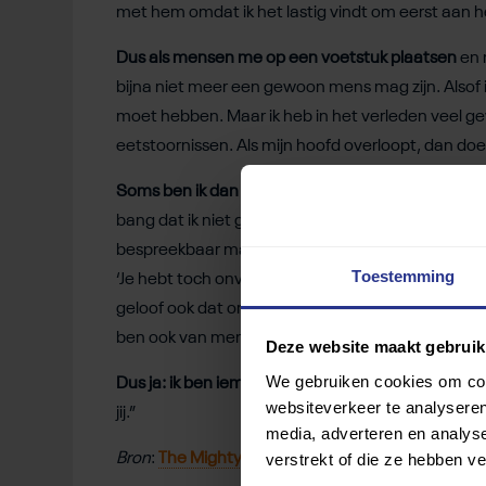
met hem omdat ik het lastig vindt om eerst aan 
Dus als mensen me op een voetstuk plaatsen
en m
bijna niet meer een gewoon mens mag zijn. Alsof ik
moet hebben. Maar ik heb in het verleden veel g
eetstoornissen. Als mijn hoofd overloopt, dan d
Soms ben ik dan ook bang dat ik door mijn angst
bang dat ik niet goed genoeg ben en borrelen alle
bespreekbaar maken, zeker als het om iets gaat d
Toestemming
‘Je hebt toch onvoorwaardelijk voor hem gekozen?’
geloof ook dat onvoorwaardelijke liefde en accepta
ben ook van mening dat het tijd kost om dat te le
Deze website maakt gebruik
We gebruiken cookies om cont
Dus ja: ik ben iemand die
graag voor anderen zorg
websiteverkeer te analyseren
jij.”
media, adverteren en analys
verstrekt of die ze hebben v
Bron
:
The Mighty