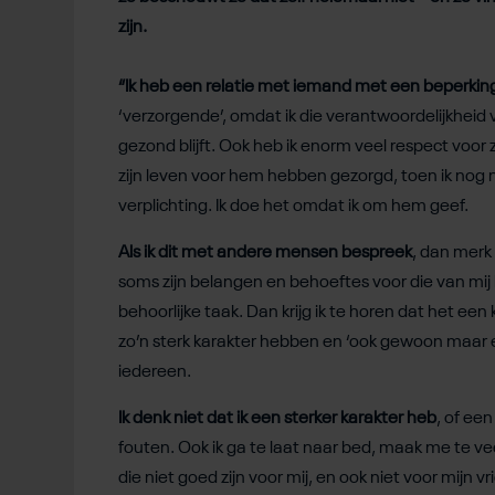
zijn.
“Ik heb een relatie met iemand met een beperkin
‘verzorgende’, omdat ik die verantwoordelijkheid v
gezond blijft. Ook heb ik enorm veel respect voor zi
zijn leven voor hem hebben gezorgd, toen ik nog ni
verplichting. Ik doe het omdat ik om hem geef.
Als ik dit met andere mensen bespreek
, dan merk 
soms zijn belangen en behoeftes voor die van mij
behoorlijke taak. Dan krijg ik te horen dat het een
zo’n sterk karakter hebben en ‘ook gewoon maar ee
iedereen.
Ik denk niet dat ik een sterker karakter heb
, of ee
fouten. Ook ik ga te laat naar bed, maak me te 
die niet goed zijn voor mij, en ook niet voor mijn 