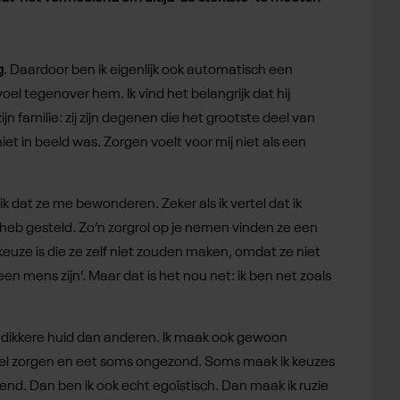
g
. Daardoor ben ik eigenlijk ook automatisch een
oel tegenover hem. Ik vind het belangrijk dat hij
jn familie: zij zijn degenen die het grootste deel van
et in beeld was. Zorgen voelt voor mij niet als een
ik dat ze me bewonderen. Zeker als ik vertel dat ik
 heb gesteld. Zo’n zorgrol op je nemen vinden ze een
 keuze is die ze zelf niet zouden maken, omdat ze niet
n mens zijn’. Maar dat is het nou net: ik ben net zoals
n dikkere huid dan anderen. Ik maak ook gewoon
veel zorgen en eet soms ongezond. Soms maak ik keuzes
vriend. Dan ben ik ook echt egoïstisch. Dan maak ik ruzie