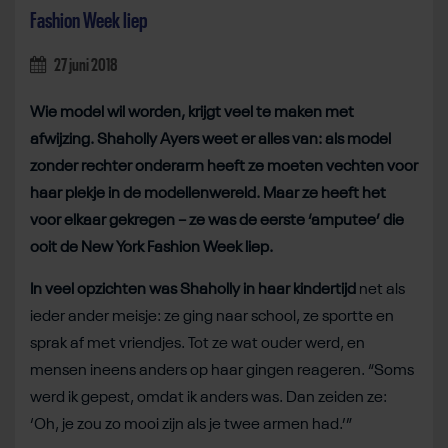
Fashion Week liep
27 juni 2018
Wie model wil worden, krijgt veel te maken met
afwijzing. Shaholly Ayers weet er alles van: als model
zonder rechter onderarm heeft ze moeten vechten voor
haar plekje in de modellenwereld. Maar ze heeft het
voor elkaar gekregen – ze was de eerste ‘amputee’ die
ooit de New York Fashion Week liep.
In veel opzichten was Shaholly in haar kindertijd
net als
ieder ander meisje: ze ging naar school, ze sportte en
sprak af met vriendjes. Tot ze wat ouder werd, en
mensen ineens anders op haar gingen reageren. “Soms
werd ik gepest, omdat ik anders was. Dan zeiden ze:
‘Oh, je zou zo mooi zijn als je twee armen had.’”