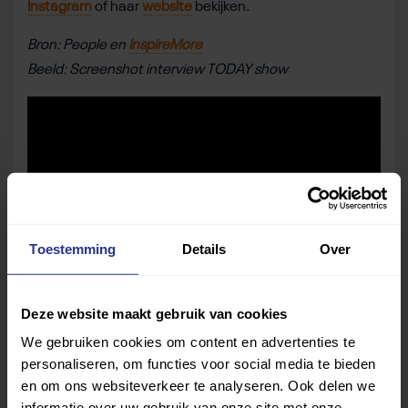
Instagram
of haar
website
bekijken.
Bron: People en
InspireMore
Beeld: Screenshot interview TODAY show
Toestemming
Details
Over
Deze website maakt gebruik van cookies
We gebruiken cookies om content en advertenties te
personaliseren, om functies voor social media te bieden
en om ons websiteverkeer te analyseren. Ook delen we
Deel dit bericht
informatie over uw gebruik van onze site met onze