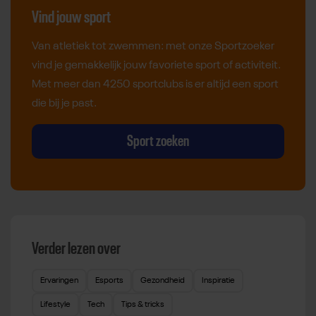
Vind jouw sport
Van atletiek tot zwemmen: met onze Sportzoeker
vind je gemakkelijk jouw favoriete sport of activiteit.
Met meer dan 4250 sportclubs is er altijd een sport
die bij je past.
Sport zoeken
Verder lezen over
Ervaringen
Esports
Gezondheid
Inspiratie
Lifestyle
Tech
Tips & tricks