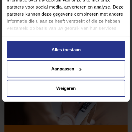
partners voor social media, adverteren en analyse. Deze
partners kunnen deze gegevens combineren met andere
Deel op Facebook
Deel op Linkedin
Deel op Whatsapp
Mail link
Kopieer link
informatie die u aan ze heeft verstrekt of die ze hebben
verzameld op basis van uw gebruik van hun services.
Alles toestaan
Aanpassen
Weigeren