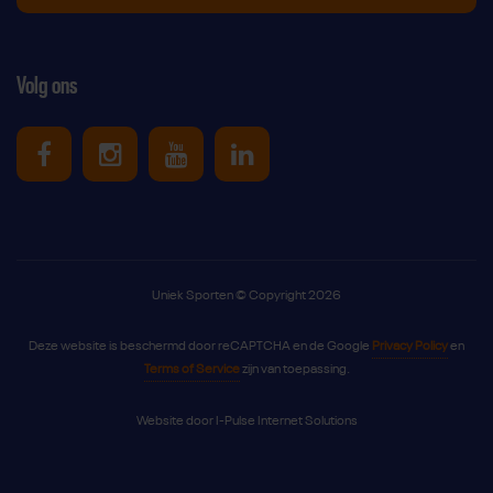
Volg ons
Uniek Sporten op Facebook
Uniek Sporten op Instagram
Uniek Sporten op Youtube
Uniek Sporten op Link
Uniek Sporten © Copyright 2026
Deze website is beschermd door reCAPTCHA en de Google
Privacy Policy
en
Terms of Service
zijn van toepassing.
Website door
I-Pulse Internet Solutions