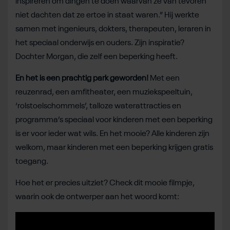
inspireren om dingen te doen waarvan ze van tevoren
niet dachten dat ze ertoe in staat waren.” Hij werkte
samen met ingenieurs, dokters, therapeuten, leraren in
het speciaal onderwijs en ouders. Zijn inspiratie?
Dochter Morgan, die zelf een beperking heeft.
En het is een prachtig park geworden!
Met een
reuzenrad, een amfitheater, een muziekspeeltuin,
‘rolstoelschommels’, talloze waterattracties en
programma’s speciaal voor kinderen met een beperking
is er voor ieder wat wils. En het mooie? Alle kinderen zijn
welkom, maar kinderen met een beperking krijgen gratis
toegang.
Hoe het er precies uitziet? Check dit mooie filmpje,
waarin ook de ontwerper aan het woord komt: