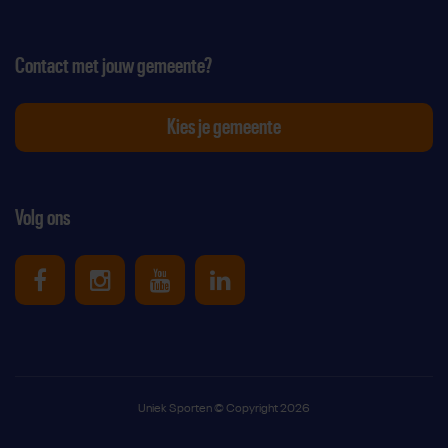
Contact met jouw gemeente?
Kies je gemeente
Volg ons
Uniek Sporten op Facebook
Uniek Sporten op Instagram
Uniek Sporten op Youtube
Uniek Sporten op Link
Uniek Sporten © Copyright 2026