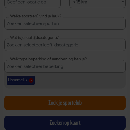
Welke sport(en) vind je leuk?
Gebruik
Wat is je leeftijdscategorie?
de
pijlen
omhoog
Gebruik
Welk type beperking of aandoening heb je?
en
de
omlaag
pijlen
en
omhoog
Lichamelijk
enter
en
Remove
Lichamelijk
om
omlaag
Gebruik
items
en
de
Zoek je sportclub
te
enter
pijlen
selecteren
om
omhoog
en
items
en
Zoeken op kaart
tab
te
omlaag