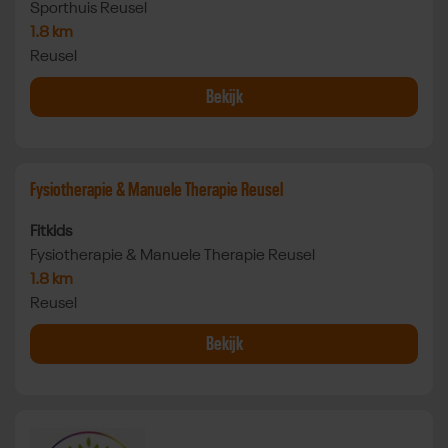
Sporthuis Reusel
1.8 km
Reusel
Bekijk
Bekijk sportaanbieder
Fysiotherapie & Manuele Therapie Reusel
Bekijk Fitkids bij Fysiotherapie & Manuele Therapie Reusel in
Fitkids
Fysiotherapie & Manuele Therapie Reusel
1.8 km
Reusel
Bekijk
Bekijk sportaanbieder Beweeg Natuurlijk