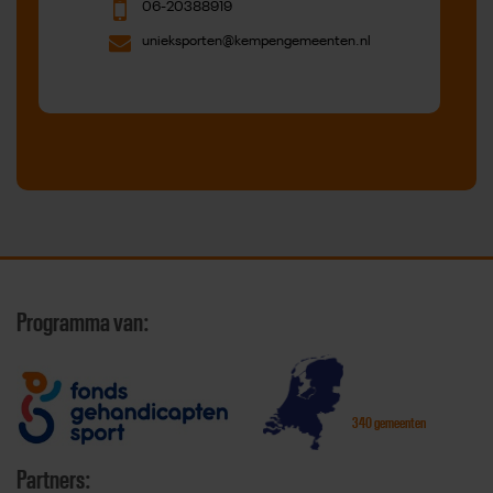
06-20388919
unieksporten@kempengemeenten.nl
Programma van:
340 gemeenten
Partners: