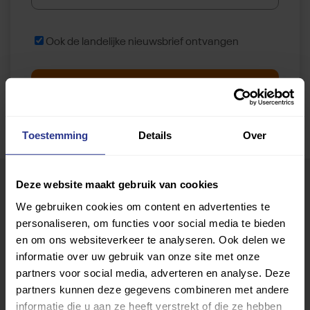
Landelijke nieuwsbrief
Ook de landelijke nieuwsbrief ontvangen
Meld je aan voor de nieuwsbrief
Toestemming
Details
Over
Deze website maakt gebruik van cookies
Sportaanbod in Reusel-De Mierden
We gebruiken cookies om content en advertenties te
personaliseren, om functies voor social media te bieden
en om ons websiteverkeer te analyseren. Ook delen we
Activeer spraak
informatie over uw gebruik van onze site met onze
begeleiding
partners voor social media, adverteren en analyse. Deze
Welke sport(en) vind je leuk?
partners kunnen deze gegevens combineren met andere
Welke sport(en) vind je leuk?
informatie die u aan ze heeft verstrekt of die ze hebben