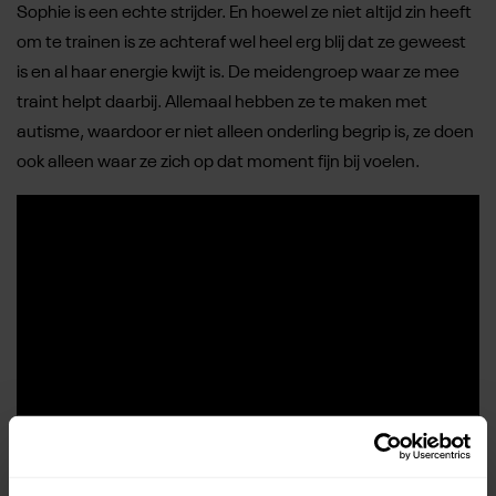
Sophie is een echte strijder. En hoewel ze niet altijd zin heeft
om te trainen is ze achteraf wel heel erg blij dat ze geweest
is en al haar energie kwijt is. De meidengroep waar ze mee
traint helpt daarbij. Allemaal hebben ze te maken met
autisme, waardoor er niet alleen onderling begrip is, ze doen
ook alleen waar ze zich op dat moment fijn bij voelen.