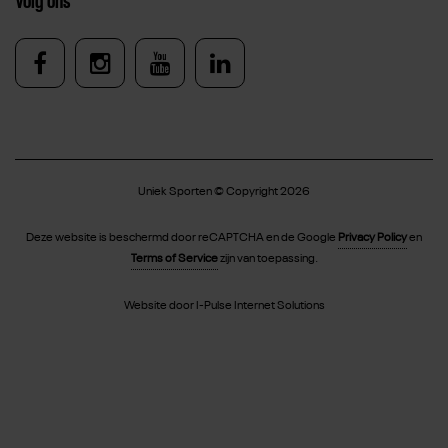
Volg ons
Uniek Sporten op Facebook
Uniek Sporten op Instagram
Uniek Sporten op Youtube
Uniek Sporten op Link
Uniek Sporten © Copyright 2026
Deze website is beschermd door reCAPTCHA en de Google
Privacy Policy
en
Terms of Service
zijn van toepassing.
Website door
I-Pulse Internet Solutions