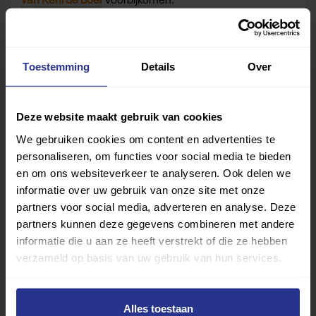
van Reni de Boer
voorbijkomen.
Deel deze pagina
Toestemming
Details
Over
Deel op Facebook
Deel op Linkedin
Deel op Whatsapp
Mail link
Kopieer link
Deze website maakt gebruik van cookies
We gebruiken cookies om content en advertenties te
Andere podcasts afleveringen
personaliseren, om functies voor social media te bieden
en om ons websiteverkeer te analyseren. Ook delen we
informatie over uw gebruik van onze site met onze
partners voor social media, adverteren en analyse. Deze
partners kunnen deze gegevens combineren met andere
informatie die u aan ze heeft verstrekt of die ze hebben
verzameld op basis van uw gebruik van hun services.
Alles toestaan