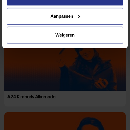
#25 Tristan Bangma
Aanpassen
Weigeren
#24 Kimberly Alkemade