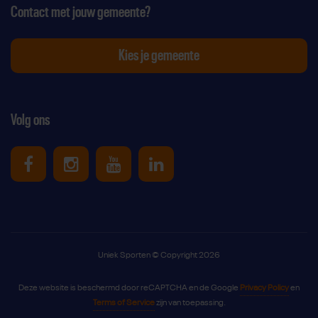
Contact met jouw gemeente?
Kies je gemeente
Volg ons
Uniek Sporten op Facebook
Uniek Sporten op Instagram
Uniek Sporten op Youtube
Uniek Sporten op Link
Uniek Sporten © Copyright 2026
Deze website is beschermd door reCAPTCHA en de Google
Privacy Policy
en
Terms of Service
zijn van toepassing.