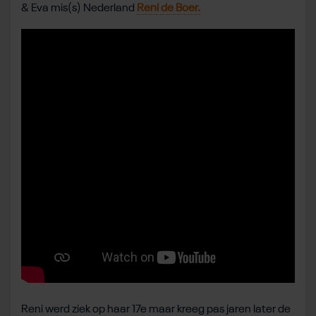
& Eva mis(s) Nederland
Reni de Boer.
Reni werd ziek op haar 17e maar kreeg pas jaren later de