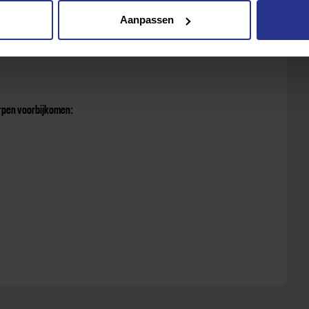
Aanpassen
pple Podcast
en
SoundCloud
.
erpen voorbijkomen: