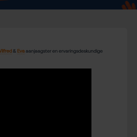
ilfred
&
Eva
aanjaagster en ervaringsdeskundige