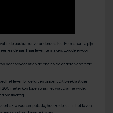
n val in de badkamer veranderde alles. Permanente pijn
m een einde aan haar leven te maken, zorgde ervoor
n van haar advocaat en de ene na de andere verkeerde
het leven bij de lurven grijpen. Dit bleek lastiger
200 meter kon lopen was niet wat Dianne wilde,
nd omslachtig.
doorhakte voor amputatie, hoe ze de lust in het leven
 een sportprothese te krijgen.