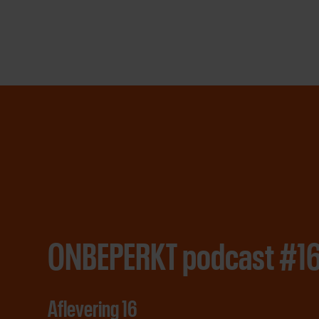
Direct
door
naar
content
ONBEPERKT podcast #1
Aflevering 16