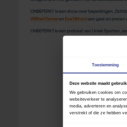
ONBEPERKT is een show over beperkingen. Zichtba
Wilfred Genee
en
Eva Eikhout
een gast en praten 
ONBEPERKT is een podcast van Uniek Sporten, ee
Toestemming
Deze website maakt gebruik
We gebruiken cookies om cont
websiteverkeer te analyseren
media, adverteren en analys
verstrekt of die ze hebben v