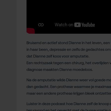
Bruisend en actief stond Dianne in het leven, ee
in haar been, depressie en zelfs de gedachtes o
dat Dianne zelf koos voor amputatie.
Een rechtszaak tegen een chirurg, het overlijde
diagnose maakten Dianne moedeloos.
Na de amputatie wilde Dianne weer vol goede moed 
dan gedacht. Een prothese waarmee je maximaal 
maar een andere prothese krijgen bleek ontzette
Luister in deze podcast hoe Dianne zelf de knoop 
terugvond en het gevecht met de bureaucratie om