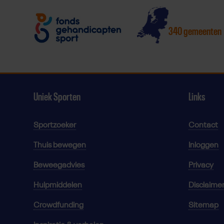
340 gemeenten
Uniek Sporten
Links
Sportzoeker
Contact
Thuis bewegen
Inloggen
Beweegadvies
Privacy
Hulpmiddelen
Disclaime
Crowdfunding
Sitemap