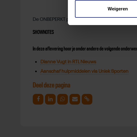
Weigeren
De ONBEPERKT podcast is ook te beluisteren via
A
SHOWNOTES
In deze aflevering hoor je onder andere de volgende onderw
Dianne Vugt in RTL Nieuws
Aanschaf hulpmiddelen via Uniek Sporten
Deel deze pagina
Deel op Facebook
Deel op Linkedin
Deel op Whatsapp
Mail link
Kopieer link