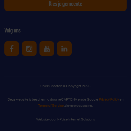
Kies je gemeente
Volg ons
Uniek Sporten op Facebook
Uniek Sporten op Instagram
Uniek Sporten op Youtube
Uniek Sporten op Link
Uniek Sporten © Copyright 2026
Deze website is beschermd door reCAPTCHA en de Google
Privacy Policy
en
Terms of Service
zijn van toepassing.
Website door
I-Pulse Internet Solutions