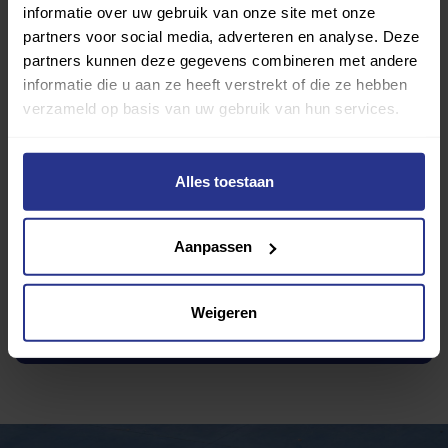
informatie over uw gebruik van onze site met onze
partners voor social media, adverteren en analyse. Deze
partners kunnen deze gegevens combineren met andere
informatie die u aan ze heeft verstrekt of die ze hebben
verzameld op basis van uw gebruik van hun services.
Amarijn
Toevoegen als favoriet
Delen
Alles toestaan
Wijziging voorstellen voor deze club? Klik hier
Aanpassen
Ik wil graag een proefles
Weigeren
Ik wil graag meer informatie