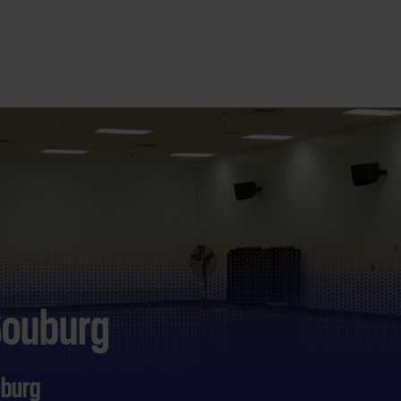
Souburg
uburg