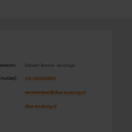
t
ersoon:
Elsbeth Boone- de Jonge
(mobiel):
06-23433860
secretariaat@dios-souburg.nl
dios-souburg.nl