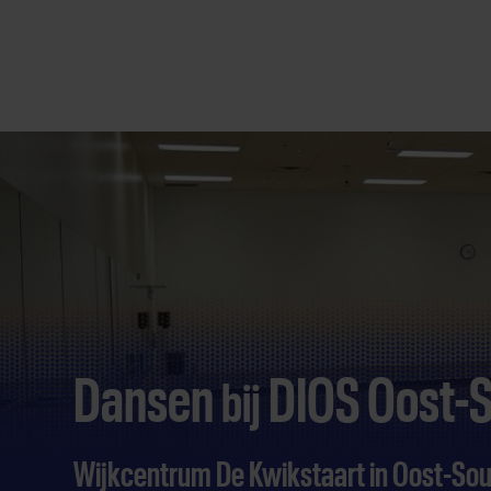
Direct
door
naar
content
Dansen
DIOS Oost-
bij
Wijkcentrum De Kwikstaart in Oost-So