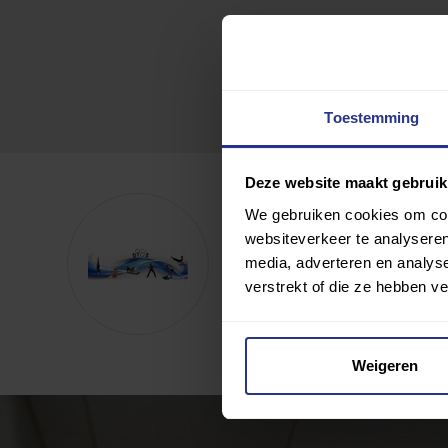
Toestemming
Deze website maakt gebruik
DIOS Oost-Souburg
We gebruiken cookies om cont
websiteverkeer te analyseren
media, adverteren en analys
Toevoegen als favoriet
verstrekt of die ze hebben v
Wijziging voorstellen voor deze c
Weigeren