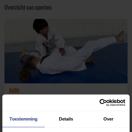
Overzicht van sporten
Judo
Sporthal De Halve Maan
Toestemming
Details
Over
Terug