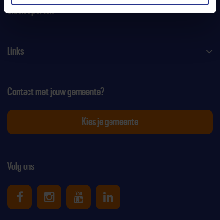
Uniek Sporten
Links
Contact met jouw gemeente?
Kies je gemeente
Volg ons
Uniek Sporten op Facebook
Uniek Sporten op Instagram
Uniek Sporten op Youtube
Uniek Sporten op Link