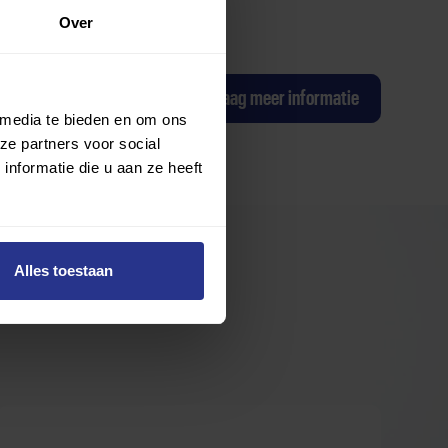
Over
ag een proefles
Ik wil graag meer informatie
 media te bieden en om ons
ze partners voor social
nformatie die u aan ze heeft
Alles toestaan