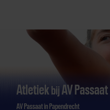
Direct
door
naar
content
Atletiek
AV Passaat
bij
AV Passaat in Papendrecht