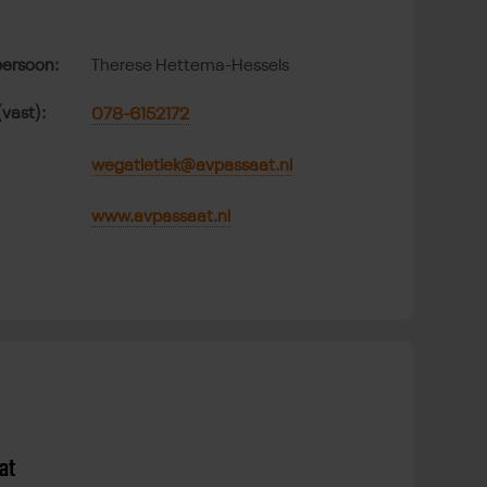
ersoon:
Therese Hettema-Hessels
(vast):
078-6152172
wegatletiek@avpassaat.nl
www.avpassaat.nl
at