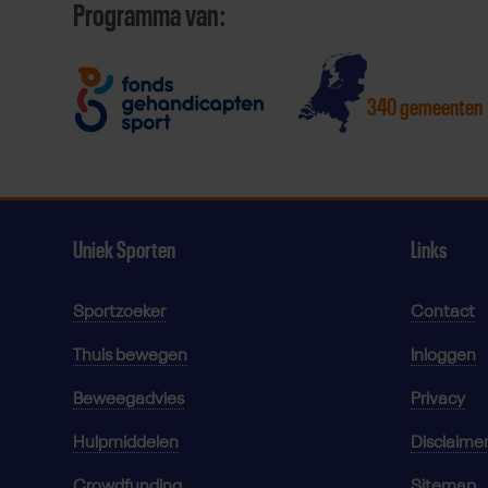
Programma van:
340 gemeenten
Uniek Sporten
Links
Sportzoeker
Contact
Thuis bewegen
Inloggen
Beweegadvies
Privacy
Hulpmiddelen
Disclaime
Crowdfunding
Sitemap