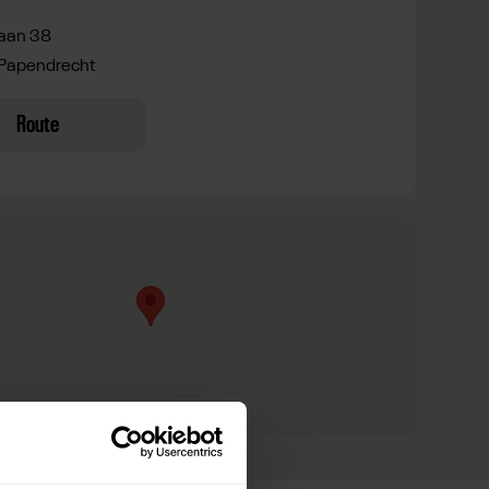
aan 38
Papendrecht
Route