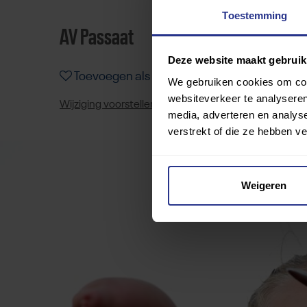
Toestemming
AV Passaat
Deze website maakt gebruik
Toevoegen als favoriet
Delen
We gebruiken cookies om cont
websiteverkeer te analyseren
Wijziging voorstellen voor deze club? Klik hier
media, adverteren en analys
verstrekt of die ze hebben v
Weigeren