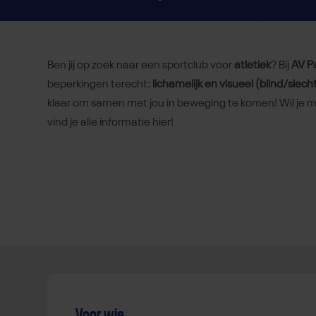
Ben jij op zoek naar een sportclub voor
atletiek
? Bij
AV P
beperkingen terecht:
lichamelijk en visueel (blind/slech
klaar om samen met jou in beweging te komen! Wil je m
vind je alle informatie hier!
Voor wie