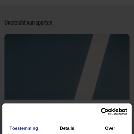
Overzicht van sporten
Korfbal
Sportpark De Swadde
Toestemming
Details
Over