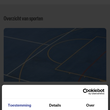
Overzicht van sporten
Sport, spel en bewegen
SportAnders
Toestemming
Details
Over