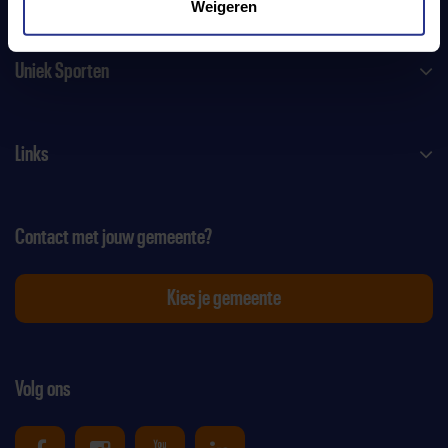
Weigeren
Uniek Sporten
Links
Contact met jouw gemeente?
Kies je gemeente
Volg ons