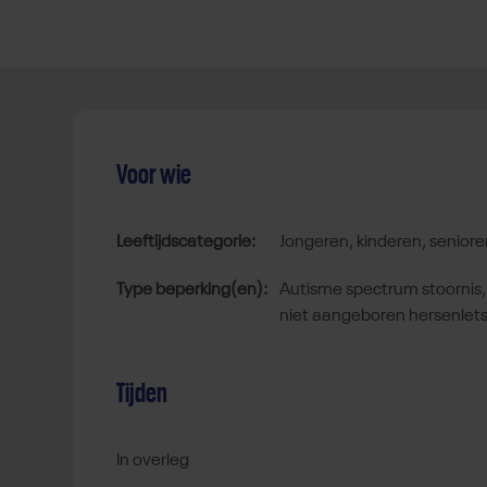
Voor wie
Leeftijdscategorie:
jongeren, kinderen, senio
Type beperking(en):
autisme spectrum stoornis, chronische aandoening, meervoudig,
niet aangeboren hersenlets
Tijden
In overleg