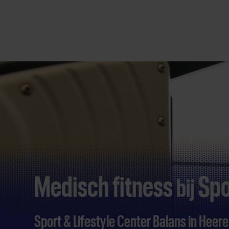
Direct
door
naar
content
Medisch fitness
Spo
bij
Sport & Lifestyle Center Balans in Hee