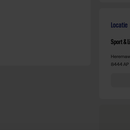
Locatie
Sport & L
Heremaw
8444 AP