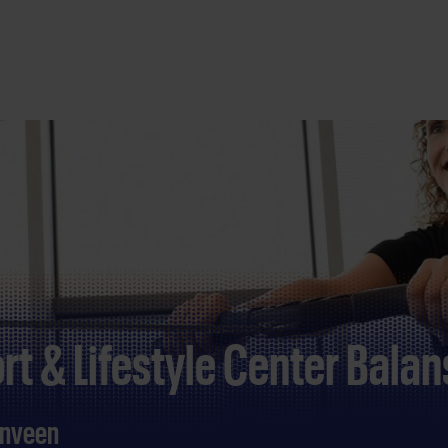
rt & Lifestyle Center Balan
renveen