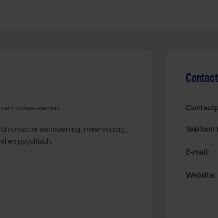
Contac
ren en volwassenen
Contactp
Telefoon 
el en psychisch
E-mail:
Website: