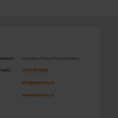
t
ersoon:
receptie of Raoul fitness Balans
(vast):
0513-624928
info@balans4u.nl
www.balans4u.nl