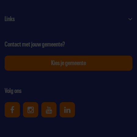
Links
Contact met jouw gemeente?
Kies je gemeente
Volg ons
Uniek Sporten op Facebook
Uniek Sporten op Instagram
Uniek Sporten op Youtube
Uniek Sporten op Link